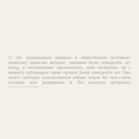
© Это произведение перешло в общественное достояние,
поскольку написано автором, умершим более семидесяти лет
назад, и опубликовано прижизненно, либо посмертно, но с
момента публикации также прошло более семидесяти лет. Оно
может свободно использоваться любым лицом без чьего-либо
согласия или разрешения и без выплаты авторского
вознаграждения.
Email:
otklik@ilibrary.ru
О библиотеке
Реклама на сайте
©1996—2026 Алексей Комаров. Подборка произведений,
оформление, программирование.