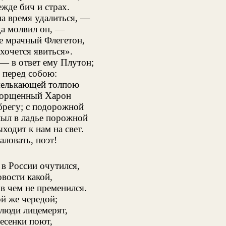
ежде бич и страх.
а время удалиться, —
да молвил он, —
е мрачный Флегетон,
хочется явиться».
— в ответ ему Плутон;
 перед собою:
 мелькающей толпою
морщенный Харон
брегу; с подорожной
лыл в ладье порожной
ходит к нам на свет.
ловать, поэт!
в России очутился,
вости какой,
 в чем не пременился.
ой же чередой;
 люди лицемерят,
песенки поют,