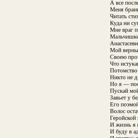
А все посл
Меня брани
Читать сти
Куда ни су
Мне враг п
Мальчишки
Анастасеви
Мой верный
Своею проз
Что истука
Потомство
Никто не д
Но я — пос
Пускай мо
Завьет у б
Его поэмой
Волос оста
Геройской 
И жизнь я 
И буду в а