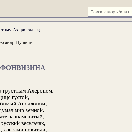
устным Ахероном...»)
ександр Пушкин
 ФОНВИЗИНА
за грустным Ахероном,
щице густой,
юбимый Аполлоном,
думал мир земной.
атель знаменитый,
русский весельчак,
, лаврами повитый,