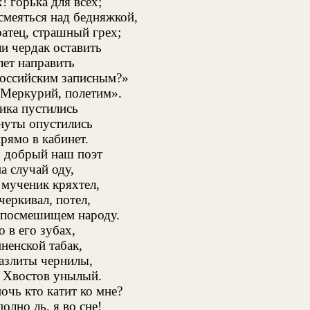
! горька для всех;
смеяться над бедняжкой,
ратец, страшный грех;
и чердак оставить
лет направить
российским записным?»
 Меркурий, полетим».
ика пустились
нуты опустились
рямо в кабинет.
л; добрый наш поэт
а случай оду,
мученик кряхтел,
черкивал, потел,
ь посмешищем народу.
о в его зубах,
нненской табак,
азлиты чернилы,
е Хвостов унылый.
ночь кто катит ко мне?
олно ль, я во сне!