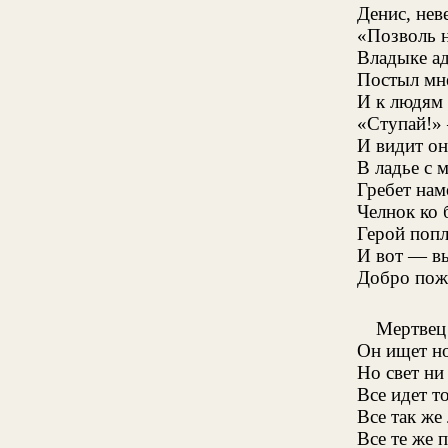
Денис, нев
«Позволь н
Владыке а
Постыл мн
И к людям 
«Ступай!» 
И видит он
В ладье с
Гребет на
Челнок ко 
Герой поп
И вот — вы
Добро пожа
Мертвец 
Он ищет но
Но свет ни
Все идет т
Все так же
Все те же 