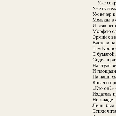
Уже сокр
Уже густел
Уж вечер к
Мелькал в 
И всяк, кто
Морфею сл
Эрмий с в
Влетели на
Там Кропо
С бумагой,
Сидел в ра
На стуле в
И площадн
На наши с
Ковал и пр
«Кто он?»
Издатель 
Не жаждет 
Лишь был 
Стихи чита