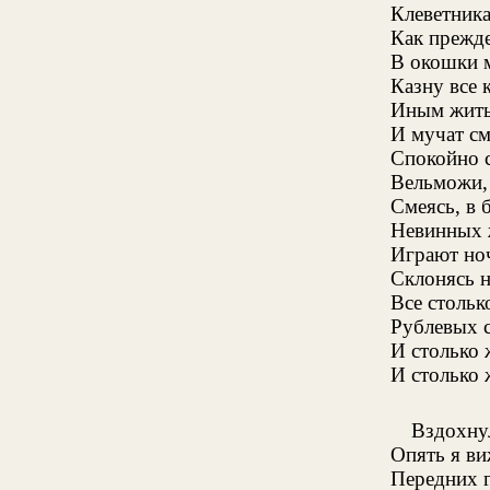
Клеветника
Как прежде
В окошки 
Казну все 
Иным житье
И мучат см
Спокойно с
Вельможи, 
Смеясь, в 
Невинных 
Играют ноч
Склонясь н
Все стольк
Рублевых 
И столько 
И столько 
Вздохну
Опять я ви
Передних 