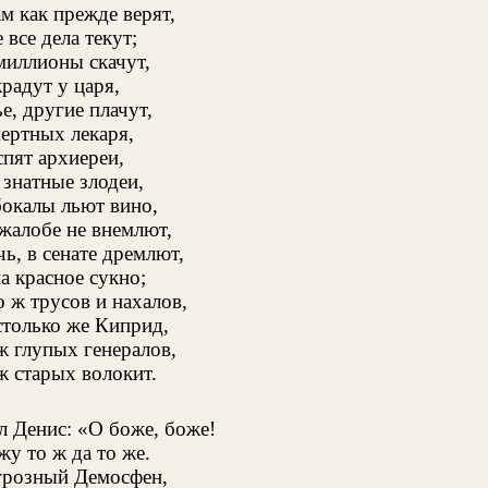
м как прежде верят,
 все дела текут;
миллионы скачут,
крадут у царя,
, другие плачут,
ертных лекаря,
пят архиереи,
знатные злодеи,
бокалы льют вино,
жалобе не внемлют,
ь, в сенате дремлют,
а красное сукно;
о ж трусов и нахалов,
столько же Киприд,
ж глупых генералов,
ж старых волокит.
л Денис: «О боже, боже!
жу то ж да то же.
грозный Демосфен,