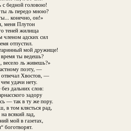
ь с бедной головою!
 ты ль передо мною?
ы... конечно, он!»
я, меня Плутон
го теней жилища
м членом адских сил
емя отпустил.
старинный мой дружище!
 время ты ведешь?
, весело ль живешь?»
астному поэту, —
 отвечал Хвостов, —
 чем удачи нету.
 без дальних слов:
арнасского задору
сь — так в ту же пору.
ш, в том клясться рад,
на всякий лад,
ний мой в газетах,
“ боготворят.