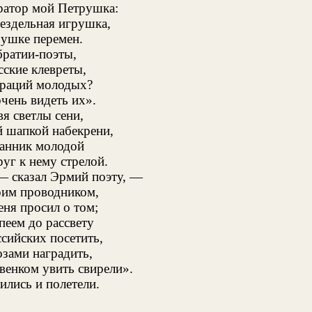
ратор мой Петрушка:
бездельная игрушка,
рушке перемен.
братии-поэты,
ские клевреты,
раций молодых?
чень видеть их».
вя светлы сени,
 шапкой набекрени,
ланник молодой
руг к нему стрелой.
— сказал Эрмий поэту, —
оим проводником,
ня просил о том;
пеем до рассвету
сийских посетить,
зами наградить,
енком увить свирели».
вились и полетели.