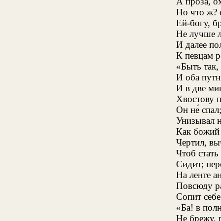
А проза, ох
Но что ж? 
Ей-богу, б
Не лучше л
И далее по
К певцам 
«Быть так,
И оба путн
И в две ми
Хвостову п
Он не́ спа
Унизывал н
Как божий 
Чертил, вы
Чтоб стат
Сидит; пер
На ленте а
Повсюду р
Сопит себ
«Ба! в пол
Не брежу, п