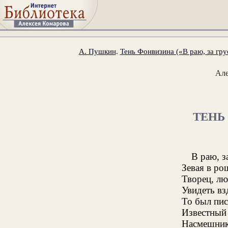
А. Пушкин
.
Тень Фонвизина («В раю, за гр
Ал
ТЕНЬ
В раю, 
Зевая в ро
Творец, л
Увидеть вз
То был пис
Известный 
Насмешник