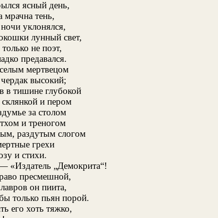
ылся ясный день,
а мрачна тень,
 ночи уклонялся,
окошки лунный свет,
 только не поэт,
адко предавался.
еселым мертвецом
 чердак высокий;
в в тишине глубокой
 склянкой и пером
здумье за столом
етхом и треногом
ым, раздутым слогом
мертные грехи
озу и стихи.
 — «Издатель „Демокрита“!
право пресмешной,
лавров он пиита,
бы только пьян порой.
ть его хоть тяжко,