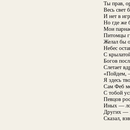
Ты прав, о
Весь свет 
И нет в иг
Но где же 
Мои парнас
Питомцы г
Желал бы о
Небес оста
С крылатой
Богов пос
Слетает вд
«Пойдем, 
Я здесь тв
Сам Феб ме
С тобой ус
Певцов рос
Иных — ло
Других — в
Сказал, вз