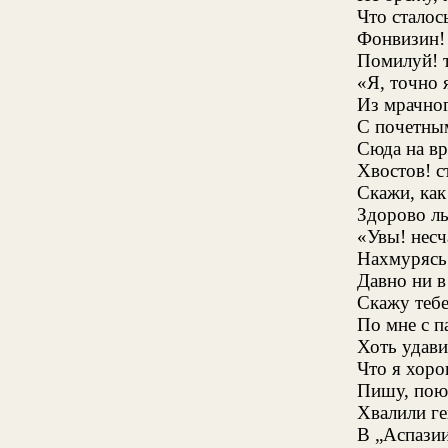
Что сталос
Фонвизин!
Помилуй! т
«Я, точно 
Из мрачно
С почетны
Сюда на вр
Хвостов! 
Скажи, как
Здорово ль
«Увы! несч
Нахмурясь
Давно ни в
Скажу тебе
По мне с п
Хоть удави
Что я хоро
Пишу, пою 
Хвалили ге
В „Аспазии