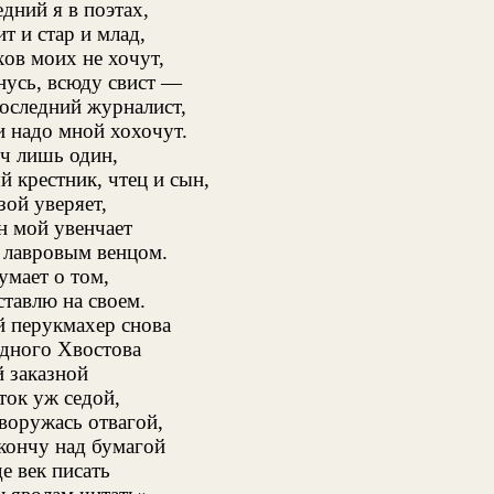
едний я в поэтах,
т и стар и млад,
хов моих не хочут,
нусь, всюду свист —
оследний журналист,
 надо мной хохочут.
ч лишь один,
 крестник, чтец и сын,
ой уверяет,
н мой увенчает
 лавровым венцом.
умает о том,
тавлю на своем.
й перукмахер снова
едного Хвостова
 заказной
ток уж седой,
воружась отвагой,
кончу над бумагой
де век писать