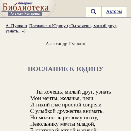
Авторы
А. Пушкин
.
Послание к Юдину («Ты хочешь, милый друг,
узнать...»)
Александр Пушкин
ПОСЛАНИЕ К ЮДИНУ
Ты хочешь, милый друг, узнать
Мои мечты, желанья, цели
И тихий глас простой свирели
С улыбкой дружества внимать.
Но можно ль резвому поэту,
Невольнику мечты младой,
В картине быстрой и живой