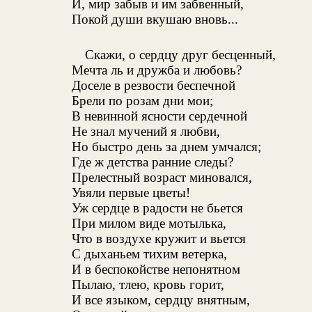
И, мир забыв и им забвенный,
Покой души вкушаю вновь...
Скажи, о сердцу друг бесценный,
Мечта ль и дружба и любовь?
Доселе в резвости беспечной
Брели по розам дни мои;
В невинной ясности сердечной
Не знал мучений я любви,
Но быстро день за днем умчался;
Где ж детства ранние следы?
Прелестный возраст миновался,
Увяли первые цветы!
Уж сердце в радости не бьется
При милом виде мотылька,
Что в воздухе кружит и вьется
С дыханьем тихим ветерка,
И в беспокойстве непонятном
Пылаю, тлею, кровь горит,
И все языком, сердцу внятным,