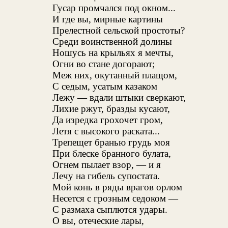
Гусар промчался под окном...
И где вы, мирные картины
Прелестной сельской простоты?
Среди воинственной долины
Ношусь на крыльях я мечты,
Огни во стане догорают;
Меж них, окутанный плащом,
С седым, усатым казаком
Лежу — вдали штыки сверкают,
Лихие ржут, бразды кусают,
Да изредка грохочет гром,
Летя с высокого раската...
Трепещет бранью грудь моя
При блеске бранного булата,
Огнем пылает взор, — и я
Лечу на гибель супостата.
Мой конь в ряды врагов орлом
Несется с грозным седоком —
С размаха сыплются удары.
О вы, отеческие лары,