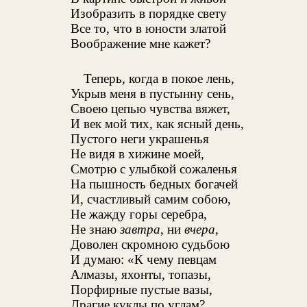
Изобразить в порядке свету
Все то, что в юности златой
Воображение мне кажет?
Теперь, когда в покое лень,
Укрыв меня в пустынну сень,
Своею цепью чувства вяжет,
И век мой тих, как ясный день,
Пустого неги украшенья
Не видя в хижине моей,
Смотрю с улыбкой сожаленья
На пышность бедных богачей
И, счастливый самим собою,
Не жажду горы серебра,
Не знаю
завтра
, ни
вчера
,
Доволен скромною судьбою
И думаю: «К чему певцам
Алмазы, яхонты, топазы,
Порфирные пустые вазы,
Драгие куклы по углам?