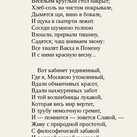
Весельем круглый стол накрыт;
Хлеб-соль на чистом покрывале,
Дымятся щи, вино в бокале,
И щука в скатерти лежит.
Соседи шумною толпою
Взошли, прервали тишину,
Садятся; чаш внимаем звону:
Все хвалят Вакха и Помону
И с ними красную весну...
Вот кабинет уединенный,
Где я, Москвою утомленный,
Вдали обманчивых красот,
Вдали нахмуренных забот
И той волшебницы лукавой,
Которая весь мир вертит,
В трубу немолчную гремит,
И — помнится — зовется Славой, —
Живу с природной простотой,
С философической забавой