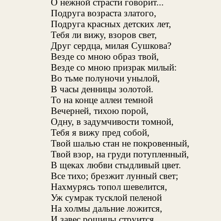
О нежной страсти говорит...
Подруга возраста златого,
Подруга красных детских лет,
Тебя ли вижу, взоров свет,
Друг сердца, милая Сушкова?
Везде со мною образ твой,
Везде со мною призрак милый:
Во тьме полуночи унылой,
В часы денницы золотой.
То на конце аллеи темной
Вечерней, тихою порой,
Одну, в задумчивости томной,
Тебя я вижу пред собой,
Твой шалью стан не покровенный,
Твой взор, на груди потупленный,
В щеках любви стыдливый цвет.
Все тихо; брезжит лунный свет;
Нахмурясь топол шевелится,
Уж сумрак тусклой пеленой
На холмы дальние ложится,
И завес рощицы струится