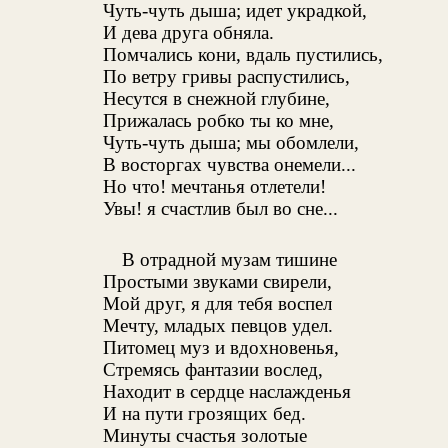
Чуть-чуть дыша; идет украдкой,
И дева друга обняла.
Помчались кони, вдаль пустились,
По ветру гривы распустились,
Несутся в снежной глубине,
Прижалась робко ты ко мне,
Чуть-чуть дыша; мы обомлели,
В восторгах чувства онемели...
Но что! мечтанья отлетели!
Увы! я счастлив был во сне...
В отрадной музам тишине
Простыми звуками свирели,
Мой друг, я для тебя воспел
Мечту, младых певцов удел.
Питомец муз и вдохновенья,
Стремясь фантазии вослед,
Находит в сердце наслажденья
И на пути грозящих бед.
Минуты счастья золотые