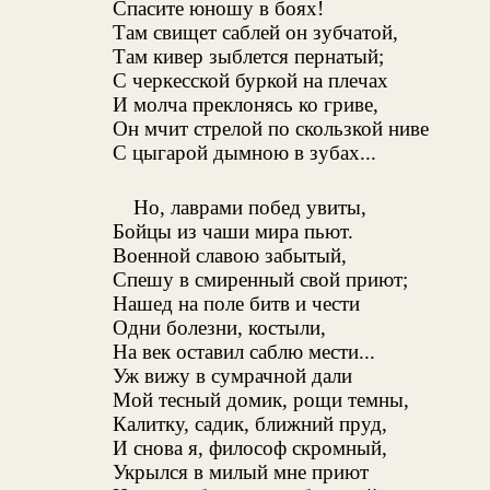
Спасите юношу в боях!
Там свищет саблей он зубчатой,
Там кивер зыблется пернатый;
С черкесской буркой на плечах
И молча преклонясь ко гриве,
Он мчит стрелой по скользкой ниве
С цыгарой дымною в зубах...
Но, лаврами побед увиты,
Бойцы из чаши мира пьют.
Военной славою забытый,
Спешу в смиренный свой приют;
Нашед на поле битв и чести
Одни болезни, костыли,
На век оставил саблю мести...
Уж вижу в сумрачной дали
Мой тесный домик, рощи темны,
Калитку, садик, ближний пруд,
И снова я, философ скромный,
Укрылся в милый мне приют