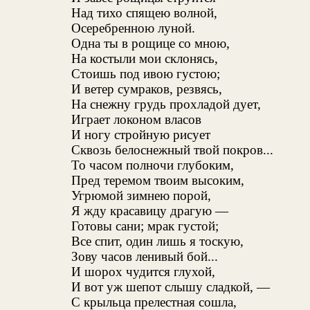
Над тихо спящею волной,
Осеребренною луной.
Одна ты в рощице со мною,
На костыли мои склонясь,
Стоишь под ивою густою;
И ветер сумраков, резвясь,
На снежну грудь прохладой дует,
Играет локоном власов
И ногу стройную рисует
Сквозь белоснежный твой покров...
То часом полночи глубоким,
Пред теремом твоим высоким,
Угрюмой зимнею порой,
Я жду красавицу драгую —
Готовы сани; мрак густой;
Все спит, один лишь я тоскую,
Зову часов ленивый бой...
И шорох чудится глухой,
И вот уж шепот слышу сладкой, —
С крыльца прелестная сошла,