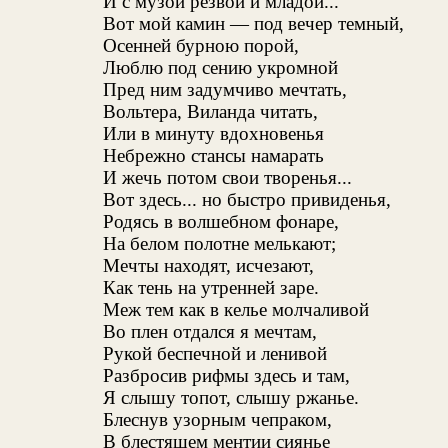
И с музой резвой и младой...
Вот мой камин — под вечер темный,
Осенней бурною порой,
Люблю под сению укромной
Пред ним задумчиво мечтать,
Вольтера, Виланда читать,
Или в минуту вдохновенья
Небрежно стансы намарать
И жечь потом свои творенья...
Вот здесь... но быстро привиденья,
Родясь в волшебном фонаре,
На белом полотне мелькают;
Мечты находят, исчезают,
Как тень на утренней заре.
Меж тем как в келье молчаливой
Во плен отдался я мечтам,
Рукой беспечной и ленивой
Разбросив рифмы здесь и там,
Я слышу топот, слышу ржанье.
Блеснув узорным чепраком,
В блестящем ментии сиянье