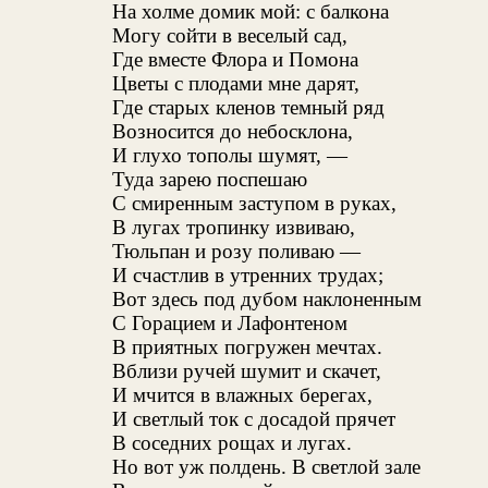
На холме домик мой: с балкона
Могу сойти в веселый сад,
Где вместе Флора и Помона
Цветы с плодами мне дарят,
Где старых кленов темный ряд
Возносится до небосклона,
И глухо тополы шумят, —
Туда зарею поспешаю
С смиренным заступом в руках,
В лугах тропинку извиваю,
Тюльпан и розу поливаю —
И счастлив в утренних трудах;
Вот здесь под дубом наклоненным
С Горацием и Лафонтеном
В приятных погружен мечтах.
Вблизи ручей шумит и скачет,
И мчится в влажных берегах,
И светлый ток с досадой прячет
В соседних рощах и лугах.
Но вот уж полдень. В светлой зале