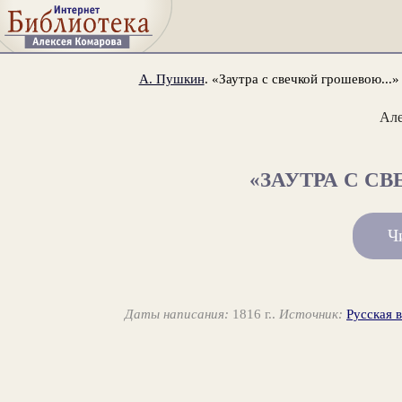
А. Пушкин
. «Заутра с свечкой грошевою...»
Ал
«ЗАУТРА С СВ
Ч
Даты написания:
1816 г..
Источник:
Русская 