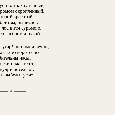
ус твой закрученный,
 ромом окропленный,
 юной красотой,
 бритвы; выписною
 лоснится сурьмою,
ен гребнем и рукой.
 гусар! но помни вечно,
на свете скоротечно —
бительны часы,
щеки пожелтеют,
кудри поседеют,
ть выбелит усы».
✦