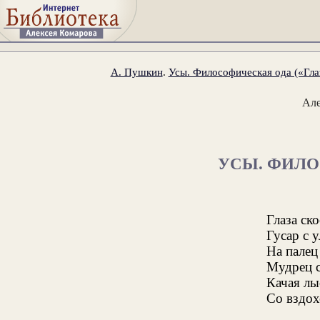
А. Пушкин
.
Усы. Философическая ода («Глаз
Ал
УСЫ. ФИЛ
Глаза ск
Гусар с 
На палец
Мудрец с
Качая лы
Со вздох