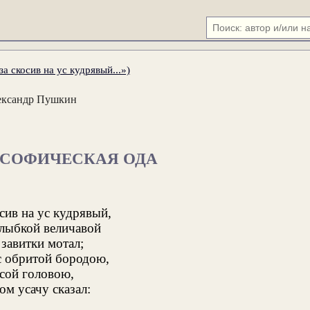
а скосив на ус кудрявый...»)
ександр Пушкин
ОСОФИЧЕСКАЯ ОДА
осив на ус кудрявый,
улыбкой величавой
 завитки мотал;
 обритой бородою,
сой головою,
ом усачу сказал: