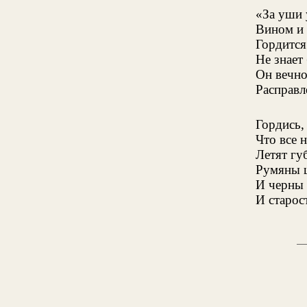
«За уши 
Вином и
Гордится
Не знает
Он вечно
Расправл
Гордись,
Что все 
Летят гу
Румяны 
И черны 
И старос