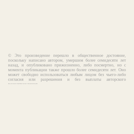
© Это произведение перешло в общественное достояние,
поскольку написано автором, умершим более семидесяти лет
назад, и опубликовано прижизненно, либо посмертно, но с
момента публикации также прошло более семидесяти лет. Оно
может свободно использоваться любым лицом без чьего-либо
согласия или разрешения и без выплаты авторского
вознаграждения.
Email:
otklik@ilibrary.ru
О библиотеке
Реклама на сайте
©1996—2026 Алексей Комаров. Подборка произведений,
оформление, программирование.