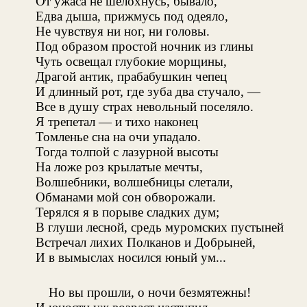
От ужаса не шелохнусь, бывало,
Едва дыша, прижмусь под одеяло,
Не чувствуя ни ног, ни головы.
Под образом простой ночник из глины
Чуть освещал глубокие морщины,
Драгой антик, прабабушкин чепец
И длинный рот, где зуба два стучало, —
Все в душу страх невольный поселяло.
Я трепетал — и тихо наконец
Томленье сна на очи упадало.
Тогда толпой с лазурной высоты
На ложе роз крылатые мечты,
Волшебники, волшебницы слетали,
Обманами мой сон обворожали.
Терялся я в порыве сладких дум;
В глуши лесной, средь муромских пустыней
Встречал лихих Полканов и Добрыней,
И в вымыслах носился юный ум...
Но вы прошли, о ночи безмятежны!