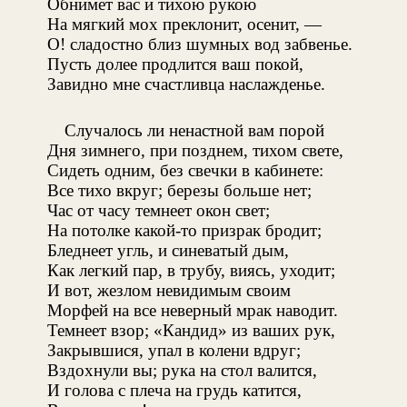
Обнимет вас и тихою рукою
На мягкий мох преклонит, осенит, —
О! сладостно близ шумных вод забвенье.
Пусть долее продлится ваш покой,
Завидно мне счастливца наслажденье.
Случалось ли ненастной вам порой
Дня зимнего, при позднем, тихом свете,
Сидеть одним, без свечки в кабинете:
Все тихо вкруг; березы больше нет;
Час от часу темнеет окон свет;
На потолке какой-то призрак бродит;
Бледнеет угль, и синеватый дым,
Как легкий пар, в трубу, виясь, уходит;
И вот, жезлом невидимым своим
Морфей на все неверный мрак наводит.
Темнеет взор; «Кандид» из ваших рук,
Закрывшися, упал в колени вдруг;
Вздохнули вы; рука на стол валится,
И голова с плеча на грудь катится,