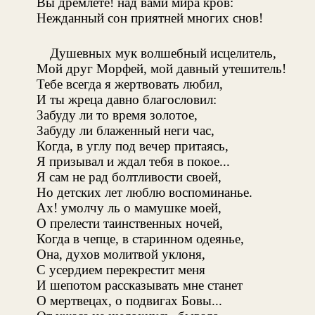
Вы дремлете! над вами мира кров:
Нежданный сон приятней многих снов!
Душевных мук волшебный исцелитель,
Мой друг Морфей, мой давный утешитель!
Тебе всегда я жертвовать любил,
И ты жреца давно благословил:
Забуду ли то время золотое,
Забуду ли блаженный неги час,
Когда, в углу под вечер притаясь,
Я призывал и ждал тебя в покое...
Я сам не рад болтливости своей,
Но детских лет люблю воспоминанье.
Ах! умолчу ль о мамушке моей,
О прелести таинственных ночей,
Когда в чепце, в старинном одеянье,
Она, духов молитвой уклоня,
С усердием перекрестит меня
И шепотом рассказывать мне станет
О мертвецах, о подвигах Бовы...