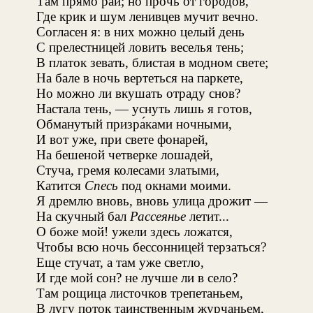
Там прямо рай; но прочь от городов,
Где крик и шум ленивцев мучит вечно.
Согласен я: в них можно целый день
С прелестницей ловить веселья тень;
В платок зевать, блистая в модном свете;
На бале в ночь вертеться на паркете,
Но можно ли вкушать отраду снов?
Настала тень, — уснуть лишь я готов,
Обманутый призра́ками ночными,
И вот уже, при свете фонарей,
На бешеной четверке лошадей,
Стуча, гремя колесами златыми,
Катится
Спесь
под окнами моими.
Я дремлю вновь, вновь улица дрожит —
На скучный бал
Рассеянье
летит...
О боже мой! ужели здесь ложатся,
Чтобы всю ночь бессонницей терзаться?
Еще стучат, а там уже светло,
И где мой сон? не лучше ли в село?
Там рощица листочков трепетаньем,
В лугу поток таинственным журчаньем,