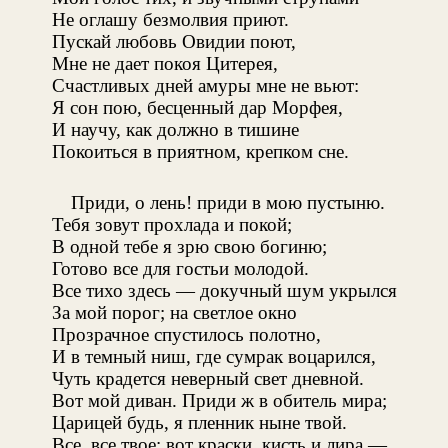
Не оглашу безмолвия приют.
Пускай любовь Овидии поют,
Мне не дает покоя Цитерея,
Счастливых дней амуры мне не вьют:
Я сон пою, бесценный дар Морфея,
И научу, как должно в тишине
Покоиться в приятном, крепком сне.
Приди, о лень! приди в мою пустыню.
Тебя зовут прохлада и покой;
В одной тебе я зрю свою богиню;
Готово все для гостьи молодой.
Все тихо здесь — докучный шум укрылся
За мой порог; на светлое окно
Прозрачное спустилось полотно,
И в темный ниш, где сумрак воцарился,
Чуть крадется неверный свет дневной.
Вот мой диван. Приди ж в обитель мира;
Царицей будь, я пленник ныне твой.
Все, все твое: вот краски, кисть и лира —