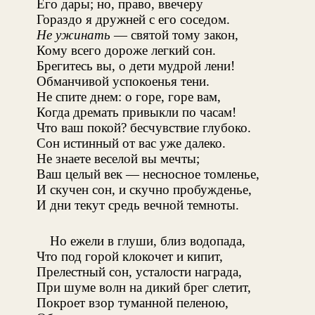
Его дары; но, право, ввечеру
Гораздо я дружней с его соседом.
Не ужинать
— святой тому закон,
Кому всего дороже легкий сон.
Брегитесь вы, о дети мудрой лени!
Обманчивой успокоенья тени.
Не спите днем: о горе, горе вам,
Когда дремать привыкли по часам!
Что ваш покой? бесчувствие глубоко.
Сон истинный от вас уже далеко.
Не знаете веселой вы мечты;
Ваш целый век — несносное томленье,
И скучен сон, и скучно пробужденье,
И дни текут средь вечной темноты.
Но ежели в глуши, близ водопада,
Что под горой клокочет и кипит,
Прелестный сон, усталости награда,
При шуме волн на дикий брег слетит,
Покроет взор туманной пеленою,