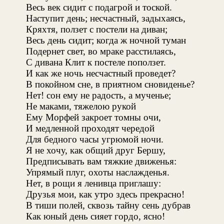
Весь век сидит с подагрой и тоской.
Наступит день; несчастный, задыхаясь,
Кряхтя, ползет с постели на диван;
Весь день сидит; когда ж ночной туман
Подернет свет, во мраке расстилаясь,
С дивана Клит к постеле поползет.
И как же ночь несчастный проведет?
В покойном сне, в приятном сновиденье?
Нет! сон ему не радость, а мученье;
Не маками, тяжелою рукой
Ему Морфей закроет томны очи,
И медленной проходят чередой
Для бедного часы угрюмой ночи.
Я не хочу, как общий друг Бершу,
Предписывать вам тяжкие движенья:
Упрямый плуг, охоты наслажденья.
Нет, в рощи я ленивца приглашу:
Друзья мои, как утро здесь прекрасно!
В тиши полей, сквозь тайну сень дубрав
Как юный день сияет гордо, ясно!