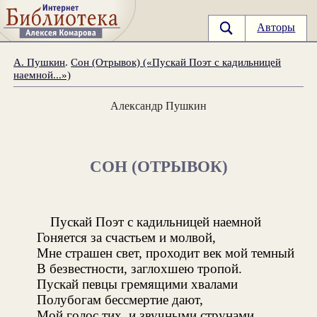
Авторы
А. Пушкин
.
Сон (Отрывок) («Пускай Поэт с кадильницей
наемной...»)
Александр Пушкин
СОН (ОТРЫВОК)
Пускай Поэт с кадильницей наемной
Гоняется за счастьем и молвой,
Мне страшен свет, проходит век мой темный
В безвестности, заглохшею тропой.
Пускай певцы гремящими хвалами
Полубогам бессмертие дают,
Мой голос тих, и звучными струнами