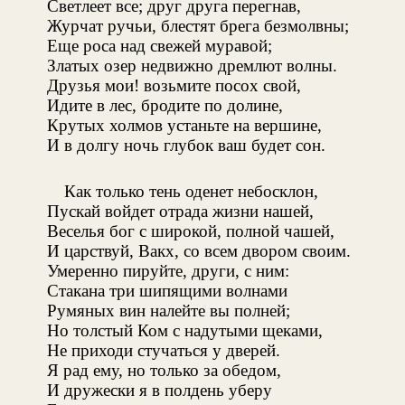
Светлеет все; друг друга перегнав,
Журчат ручьи, блестят брега безмолвны;
Еще роса над свежей муравой;
Златых озер недвижно дремлют волны.
Друзья мои! возьмите посох свой,
Идите в лес, бродите по долине,
Крутых холмов устаньте на вершине,
И в долгу ночь глубок ваш будет сон.
Как только тень оденет небосклон,
Пускай войдет отрада жизни нашей,
Веселья бог с широкой, полной чашей,
И царствуй, Вакх, со всем двором своим.
Умеренно пируйте, други, с ним:
Стакана три шипящими волнами
Румяных вин налейте вы полней;
Но толстый Ком с надутыми щеками,
Не приходи стучаться у дверей.
Я рад ему, но только за обедом,
И дружески я в полдень уберу