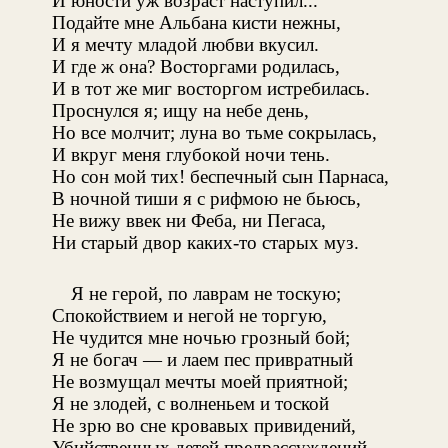
И юности уж возраст наступил...
Подайте мне Альбана кисти нежны,
И я мечту младой любви вкусил.
И где ж она? Восторгами родилась,
И в тот же миг восторгом истребилась.
Проснулся я; ищу на небе день,
Но все молчит; луна во тьме сокрылась,
И вкруг меня глубокой ночи тень.
Но сон мой тих! беспечный сын Парнаса,
В ночной тиши я с рифмою не бьюсь,
Не вижу ввек ни Феба, ни Пегаса,
Ни старый двор каких-то старых муз.
Я не герой, по лаврам не тоскую;
Спокойствием и негой не торгую,
Не чудится мне ночью грозный бой;
Я не богач — и лаем пес привратный
Не возмущал мечты моей приятной;
Я не злодей, с волненьем и тоской
Не зрю во сне кровавых привидений,
Убийственных детей предрассуждений,