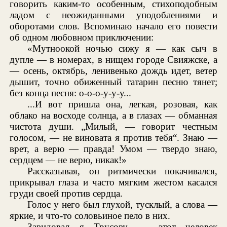
говорить каким-то особенным, стихоподобным
ладом с неожиданными уподоблениями и
оборотами слов. Вспоминаю начало его повести
об одном любовном приключении:
«Мутноокой ночью сижу я — как сыч в
дупле — в номерах, в нищем городе Свияжске, а
— осень, октябрь, ленивенько дождь идет, ветер
дышит, точно обиженный татарин песню тянет;
без конца песня: о-о-о-у-у-у...
...И вот пришла она, легкая, розовая, как
облако на восходе солнца, а в глазах — обманная
чистота души. „Милый, — говорит честным
голосом, — не виновата я против тебя“. Знаю —
врет, а верю — правда! Умом — твердо знаю,
сердцем — не верю, никак!»
Рассказывая, он ритмически покачивался,
прикрывал глаза и часто мягким жестом касался
груди своей против сердца.
Голос у него был глухой, тусклый, а слова —
яркие, и что-то соловьиное пело в них.
Завидовал я Трусову, — этот человек