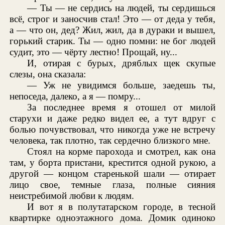
— Ты — не сердись на людей, ты сердишься
всё, строг и заносчив стал! Это — от деда у тебя,
а — что он, дед? Жил, жил, да в дураки и вышел,
горький старик. Ты — одно помни: не бог людей
судит, это — чёрту лестно! Прощай, ну...
И, отирая с бурых, дряблых щек скупые
слезы, она сказала:
— Уж не увидимся больше, заедешь ты,
непоседа, далеко, а я — помру...
За последнее время я отошел от милой
старухи и даже редко видел ее, а тут вдруг с
болью почувствовал, что никогда уже не встречу
человека, так плотно, так сердечно близкого мне.
Стоял на корме парохода и смотрел, как она
там, у борта пристани, крестится одной рукою, а
другой — концом старенькой шали — отирает
лицо свое, темные глаза, полные сияния
неистребимой любви к людям.
И вот я в полутатарском городе, в тесной
квартирке одноэтажного дома. Домик одиноко