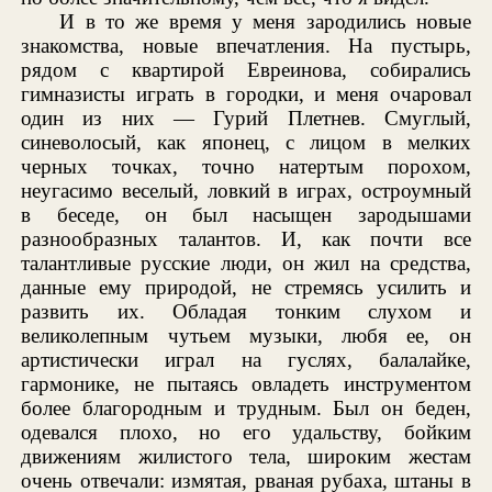
И в то же время у меня зародились новые
знакомства, новые впечатления. На пустырь,
рядом с квартирой Евреинова, собирались
гимназисты играть в городки, и меня очаровал
один из них — Гурий Плетнев. Смуглый,
синеволосый, как японец, с лицом в мелких
черных точках, точно натертым порохом,
неугасимо веселый, ловкий в играх, остроумный
в беседе, он был насыщен зародышами
разнообразных талантов. И, как почти все
талантливые русские люди, он жил на средства,
данные ему природой, не стремясь усилить и
развить их. Обладая тонким слухом и
великолепным чутьем музыки, любя ее, он
артистически играл на гуслях, балалайке,
гармонике, не пытаясь овладеть инструментом
более благородным и трудным. Был он беден,
одевался плохо, но его удальству, бойким
движениям жилистого тела, широким жестам
очень отвечали: измятая, рваная рубаха, штаны в