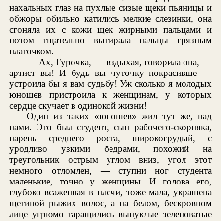
нахальных глаз на пухлые сизые щеки пьяницы и
обжоры обильно катились мелкие слезинки, она
сгоняла их с кожи щек жирными пальцами и
потом тщательно вытирала пальцы грязным
платочком.
— Ах, Гурочка, — вздыхая, говорила она, —
артист вы! И будь вы чуточку покрасивше —
устроила бы я вам судьбу! Уж сколько я молодых
юношев пристроила к женщинам, у которых
сердце скучает в одинокой жизни!
Один из таких «юношев» жил тут же, над
нами. Это был студент, сын рабочего-скорняка,
парень среднего роста, широкогрудый, с
уродливо узкими бедрами, похожий на
треугольник острым углом вниз, угол этот
немного отломлен, — ступни ног студента
маленькие, точно у женщины. И голова его,
глубоко всаженная в плечи, тоже мала, украшена
щетиной рыжих волос, а на белом, бескровном
лице угрюмо таращились выпуклые зеленоватые