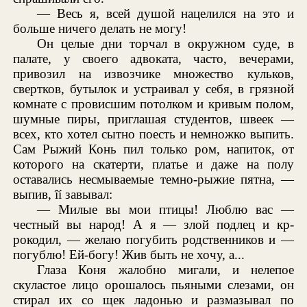
— Весь я, всей душой нацелился на это и
больше ничего делать не могу!
Он целые дни торчал в окружном суде, в
палате, у своего адвоката, часто, вечерами,
привозил на извозчике множество кульков,
свертков, бутылок и устраивал у себя, в грязной
комнате с провисшим потолком и кривым полом,
шумные пиры, приглашая студентов, швеек —
всех, кто хотел сытно поесть и немножко выпить.
Сам Рыжий Конь пил только ром, напиток, от
которого на скатерти, платье и даже на полу
оставались несмываемые темно-рыжие пятна, —
выпив, îí завывал:
— Милые вы мои птицы! Люблю вас —
честный вы народ! А я — злой подлец и кр-
рокодил, — желаю погубить родственников и —
погублю! Ей-богу! Жив быть не хочу, а...
Глаза Коня жалобно мигали, и нелепое
скуластое лицо орошалось пьяными слезами, он
стирал их со щек ладонью и размазывал по