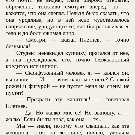
обреченно, тоскливо смотрят вперед, но —
кажется, что она слепая. Нельзя было сказать, что
она уродлива, но в ней ясно чувствовалось
напряжение, уродующее ее, как бы растягивая ее
тело и до боли сжимая лицо.
— Смотри, — сказал Плетнев, — точно
безумная!
Студент ненавидел купчиху, прятался от нее,
а она преследовала его, точно безжалостный
кредитор или шпион.
— Сконфуженный человек я, — каялся он,
выпивши. — И — зачем надо мне петь? С такой
рожей и фигурой — не пустят меня на сцену, не
пустят!
— Прекрати эту канитель! — советовал
Плетнев.
— Да. Но жалко мне ее! Не выношу, а —
жалко! Если бы ты знал, как она — эх...
Мы — знали, потому что слышали, как эта
женщина, стоя на лестнице, ночью, умоляла