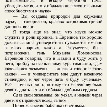
познакомились, и вскоре Евреинов начал
убеждать меня, что я обладаю «исключительными
способностями к науке».
— Вы созданы природой для служения
науке, — говорил он, красиво встряхивая гривой
длинных волос.
Я тогда еще не знал, что науке можно
служить в роли кролика, а Евреинов так хорошо
доказывал мне: университеты нуждаются именно
в таких парнях, каков я. Разумеется, была
потревожена тень Михаила Ломоносова.
Евреинов говорил, что в Казани я буду жить у
него, пройду за осень и зиму курс гимназии, сдам
«кое-какие» экзамены — он так и говорил: «кое-
какие», — в университете мне дадут казенную
стипендию, и лет через пять я буду «ученым».
Всё — очень просто, потому что Евреинову было
девятнадцать лет и он обладал добрым сердцем.
Сдав свои экзамены, он уехал, а недели через
две и я отправился вслед за ним.
Провожая меня, бабушка советовала: