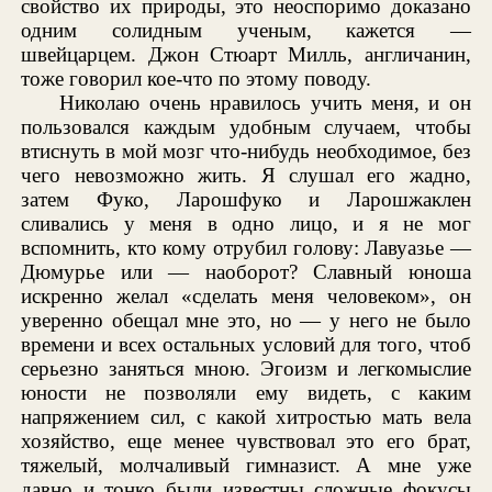
свойство их природы, это неоспоримо доказано
одним солидным ученым, кажется —
швейцарцем. Джон Стюарт Милль, англичанин,
тоже говорил кое-что по этому поводу.
Николаю очень нравилось учить меня, и он
пользовался каждым удобным случаем, чтобы
втиснуть в мой мозг что-нибудь необходимое, без
чего невозможно жить. Я слушал его жадно,
затем Фуко, Ларошфуко и Ларошжаклен
сливались у меня в одно лицо, и я не мог
вспомнить, кто кому отрубил голову: Лавуазье —
Дюмурье или — наоборот? Славный юноша
искренно желал «сделать меня человеком», он
уверенно обещал мне это, но — у него не было
времени и всех остальных условий для того, чтоб
серьезно заняться мною. Эгоизм и легкомыслие
юности не позволяли ему видеть, с каким
напряжением сил, с какой хитростью мать вела
хозяйство, еще менее чувствовал это его брат,
тяжелый, молчаливый гимназист. А мне уже
давно и тонко были известны сложные фокусы