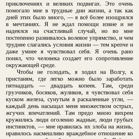
приключениях и великих подвигах. Это очень
помогало мне в трудные дни жизни, а так как
дней этих было много, — я всё более изощрялся
в мечтаниях. Я не ждал помощи извне и не
надеялся на счастливый случай, но во мне
постепенно развивалось волевое упрямство, и чем
труднее слагались условия жизни — тем крепче и
даже умнее я чувствовал себя. Я очень рано
понял, что человека создает его сопротивление
окружающей среде.
Чтобы не голодать, я ходил на Волгу, к
пристаням, где легко можно было заработать
пятнадцать — двадцать копеек. Там, среди
грузчиков, босяков, жуликов, я чувствовал себя
куском железа, сунутым в раскаленные угли, —
каждый день насыщал меня множеством острых,
жгучих впечатлений. Там предо мною вихрем
кружились люди оголенно жадные, люди грубых
инстинктов, — мне нравилась их злоба на жизнь,
нравилось насмешливо враждебное отношение ко