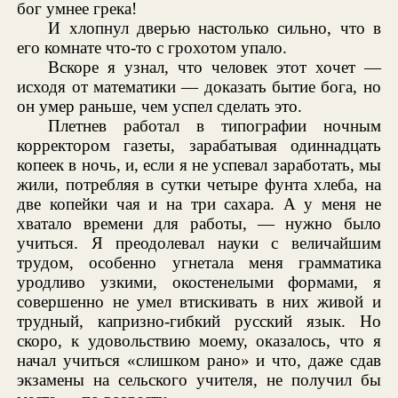
бог умнее грека!
И хлопнул дверью настолько сильно, что в
его комнате что-то с грохотом упало.
Вскоре я узнал, что человек этот хочет —
исходя от математики — доказать бытие бога, но
он умер раньше, чем успел сделать это.
Плетнев работал в типографии ночным
корректором газеты, зарабатывая одиннадцать
копеек в ночь, и, если я не успевал заработать, мы
жили, потребляя в сутки четыре фунта хлеба, на
две копейки чая и на три сахара. А у меня не
хватало времени для работы, — нужно было
учиться. Я преодолевал науки с величайшим
трудом, особенно угнетала меня грамматика
уродливо узкими, окостенелыми формами, я
совершенно не умел втискивать в них живой и
трудный, капризно-гибкий русский язык. Но
скоро, к удовольствию моему, оказалось, что я
начал учиться «слишком рано» и что, даже сдав
экзамены на сельского учителя, не получил бы