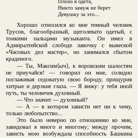
Плохо я одета,
Никто замуж не берет
Девушку за это...
Хорошо относился ко мне темный человек
Трусов, благообразный, щеголевато одетый, с
тонкими пальцами музыканта. Он имел в
Адмиралтейской слободе лавочку с вывеской
«Часовых дел мастер», но занимался сбытом
краденого.
— Ты, Максим⟨ыч⟩, к воровским шалостям
не приучайся! — говорил он мне, солидно
поглаживая седоватую свою бороду, прищурив
хитрые и дерзкие глаза. — Я вижу: у тебя иной
путь, ты человечек духовный.
— Что значит — духовный?
— А — в котором зависти нет ни к чему,
только любопытство...
Это было неверно по отношению ко мне,
завидовал я много и многому; между прочим,
зависть мою возбуждала способность Башкина