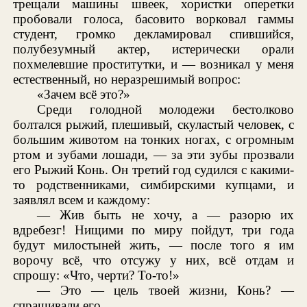
трещали машины швеек, хористки оперетки
пробовали голоса, басовито ворковал гаммы
студент, громко декламировал спившийся,
полубезумный актер, истерически орали
похмелевшие проститутки, и — возникал у меня
естественный, но неразрешимый вопрос:
«Зачем всё это?»
Среди голодной молодежи бестолково
болтался рыжий, плешивый, скуластый человек, с
большим животом на тонких ногах, с огромным
ртом и зубами лошади, — за эти зубы прозвали
его Рыжий Конь. Он третий год судился с какими-
то родственниками, симбирскими купцами, и
заявлял всем и каждому:
— Жив быть не хочу, а — разорю их
вдребезг! Нищими по миру пойдут, три года
будут милостыней жить, — после того я им
ворочу всё, что отсужу у них, всё отдам и
спрошу: «Что, черти? То-то!»
— Это — цель твоей жизни, Конь? —
спрашивали его.