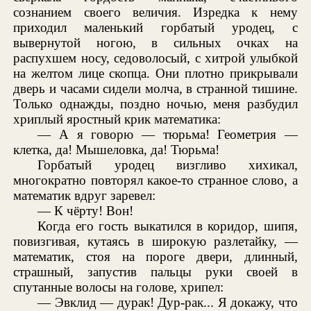
сознанием своего величия. Изредка к нему
приходил маленький горбатый уродец, с
вывернутой ногою, в сильных очках на
распухшем носу, седоволосый, с хитрой улыбкой
на желтом лице скопца. Они плотно прикрывали
дверь и часами сидели молча, в странной тишине.
Только однажды, поздно ночью, меня разбудил
хриплый яростный крик математика:
— А я говорю — тюрьма! Геометрия —
клетка, да! Мышеловка, да! Тюрьма!
Горбатый уродец визгливо хихикал,
многократно повторял какое-то странное слово, а
математик вдруг заревел:
— К чёрту! Вон!
Когда его гость выкатился в коридор, шипя,
повизгивая, кутаясь в широкую разлетайку, —
математик, стоя на пороге двери, длинный,
страшный, запустив пальцы руки своей в
спутанные волосы на голове, хрипел:
— Эвклид — дурак! Дур-рак... Я докажу, что