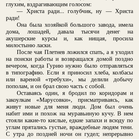
глухим, вздрагивающим голосом:
— Христа ради... голубчик, ну — Христа
ради!
Она была хозяйкой большого завода, имела
дома, лошадей, давала тысячи денег на
акушерские курсы и, как нищая, просила
милостыню ласки.
После чая Плетнев ложился спать, а я уходил
на поиски работы и возвращался домой поздно
вечером, когда Гурию нужно было отправляться
в типографию. Если я приносил хлеба, колбасы
или вареной «требухи», мы делили добычу
пополам, и он брал свою часть с собой.
Оставаясь один, я бродил по коридорам и
закоулкам «Марусовки», присматриваясь, как
живут новые для меня люди. Дом был очень
набит ими и похож на муравьиную кучу. В нем
стояли какие-то кислые, едкие запахи и всюду по
углам прятались густые, враждебные людям тени.
С утра до поздней ночи он гудел; непрерывно