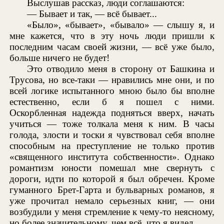
Выслушав рассказ, люди соглашаются:
— Бывает и так, — всё бывает...
«Было», «бывает», «бывало» — слышу я, и
мне кажется, что в эту ночь люди пришли к
последним часам своей жизни, — всё уже было,
больше ничего не будет!
Это отводило меня в сторону от Башкина и
Трусова, но все-таки — нравились мне они, и по
всей логике испытанного мною было бы вполне
естественно, если б я пошел с ними.
Оскорбленная надежда подняться вверх, начать
учиться — тоже толкала меня к ним. В часы
голода, злости и тоски я чувствовал себя вполне
способным на преступление не только против
«священного института собственности». Однако
романтизм юности помешал мне свернуть с
дороги, идти по которой я был обречен. Кроме
гуманного Брет-Гарта и бульварных романов, я
уже прочитал немало серьезных книг, — они
возбудили у меня стремление к чему-то неясному,
но более значительному, чем всё, что я видел.