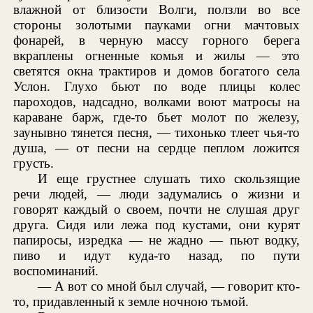
влажной от близости Волги, ползли во все
стороны золотыми пауками огни мачтовых
фонарей, в черную массу горного берега
вкраплены огненные комья и жилы — это
светятся окна трактиров и домов богатого села
Услон. Глухо бьют по воде плицы колес
пароходов, надсадно, волками воют матросы на
караване барж, где-то бьет молот по железу,
заунывно тянется песня, — тихонько тлеет чья-то
душа, — от песни на сердце пеплом ложится
грусть.
И еще грустнее слушать тихо скользящие
речи людей, — люди задумались о жизни и
говорят каждый о своем, почти не слушая друг
друга. Сидя или лежа под кустами, они курят
папиросы, изредка — не жадно — пьют водку,
пиво и идут куда-то назад, по пути
воспоминаний.
— А вот со мной был случай, — говорит кто-
то, придавленный к земле ночною тьмой.