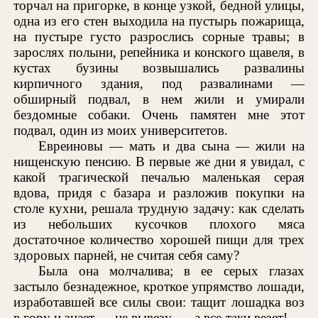
торчал на пригорке, в конце узкой, бедной улицы,
одна из его стен выходила на пустырь пожарища,
на пустыре густо разрослись сорные травы; в
зарослях полыни, репейника и конского щавеля, в
кустах бузины возвышались развалины
кирпичного здания, под развалинами —
обширный подвал, в нем жили и умирали
бездомные собаки. Очень памятен мне этот
подвал, один из моих университетов.
Евреиновы — мать и два сына — жили на
нищенскую пенсию. В первые же дни я увидал, с
какой трагической печалью маленькая серая
вдова, придя с базара и разложив покупки на
столе кухни, решала трудную задачу: как сделать
из небольших кусочков плохого мяса
достаточное количество хорошей пищи для трех
здоровых парней, не считая себя саму?
Была она молчалива; в ее серых глазах
застыло безнадежное, кроткое упрямство лошади,
изработавшей все силы свои: тащит лошадка воз
в гору и знает — не вывезу, — а все-таки везет!