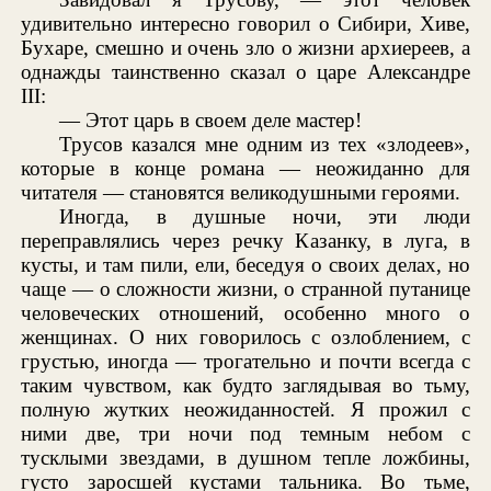
удивительно интересно говорил о Сибири, Хиве,
Бухаре, смешно и очень зло о жизни архиереев, а
однажды таинственно сказал о царе Александре
III:
— Этот царь в своем деле мастер!
Трусов казался мне одним из тех «злодеев»,
которые в конце романа — неожиданно для
читателя — становятся великодушными героями.
Иногда, в душные ночи, эти люди
переправлялись через речку Казанку, в луга, в
кусты, и там пили, ели, беседуя о своих делах, но
чаще — о сложности жизни, о странной путанице
человеческих отношений, особенно много о
женщинах. О них говорилось с озлоблением, с
грустью, иногда — трогательно и почти всегда с
таким чувством, как будто заглядывая во тьму,
полную жутких неожиданностей. Я прожил с
ними две, три ночи под темным небом с
тусклыми звездами, в душном тепле ложбины,
густо заросшей кустами тальника. Во тьме,