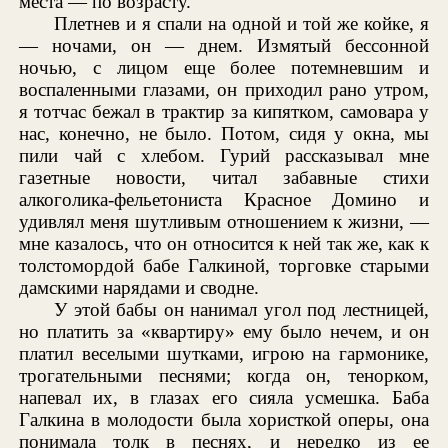
места — по возрасту.
Плетнев и я спали на одной и той же койке, я
— ночами, он — днем. Измятый бессонной
ночью, с лицом еще более потемневшим и
воспаленными глазами, он приходил рано утром,
я тотчас бежал в трактир за кипятком, самовара у
нас, конечно, не было. Потом, сидя у окна, мы
пили чай с хлебом. Гурий рассказывал мне
газетные новости, читал забавные стихи
алкоголика-фельетониста Красное Домино и
удивлял меня шутливым отношением к жизни, —
мне казалось, что он относится к ней так же, как к
толстомордой бабе Галкиной, торговке старыми
дамскими нарядами и сводне.
У этой бабы он нанимал угол под лестницей,
но платить за «квартиру» ему было нечем, и он
платил веселыми шутками, игрою на гармонике,
трогательными песнями; когда он, тенорком,
напевал их, в глазах его сияла усмешка. Баба
Галкина в молодости была хористкой оперы, она
понимала толк в песнях, и нередко из ее