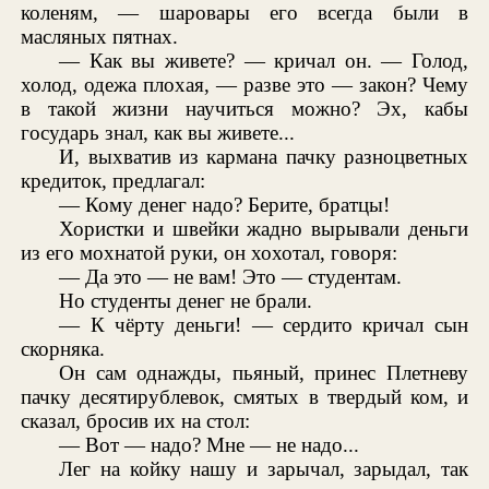
коленям, — шаровары его всегда были в
масляных пятнах.
— Как вы живете? — кричал он. — Голод,
холод, одежа плохая, — разве это — закон? Чему
в такой жизни научиться можно? Эх, кабы
государь знал, как вы живете...
И, выхватив из кармана пачку разноцветных
кредиток, предлагал:
— Кому денег надо? Берите, братцы!
Хористки и швейки жадно вырывали деньги
из его мохнатой руки, он хохотал, говоря:
— Да это — не вам! Это — студентам.
Но студенты денег не брали.
— К чёрту деньги! — сердито кричал сын
скорняка.
Он сам однажды, пьяный, принес Плетневу
пачку десятирублевок, смятых в твердый ком, и
сказал, бросив их на стол:
— Вот — надо? Мне — не надо...
Лег на койку нашу и зарычал, зарыдал, так