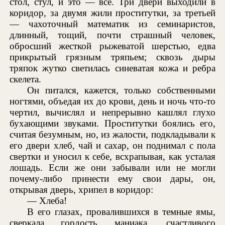
стол, стул, и это — всё. Три двери выходили в
коридор, за двумя жили проститутки, за третьей
— чахоточный математик из семинаристов,
длинный, тощий, почти страшный человек,
обросший жесткой рыжеватой шерстью, едва
прикрытый грязным тряпьем; сквозь дыры
тряпок жутко светилась синеватая кожа и ребра
скелета.
Он питался, кажется, только собственными
ногтями, объедая их до крови, день и ночь что-то
чертил, вычислял и непрерывно кашлял глухо
бухающими звуками. Проститутки боялись его,
считая безумным, но, из жалости, подкладывали к
его двери хлеб, чай и сахар, он поднимал с пола
свертки и уносил к себе, всхрапывая, как усталая
лошадь. Если же они забывали или не могли
почему-либо принести ему свои дары, он,
открывая дверь, хрипел в коридор:
— Хлеба!
В его глазах, провалившихся в темные ямы,
сверкала гордость маниака, счастливого