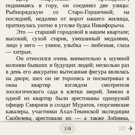
поднимаясь в гору, он соединял две улицы:
Рыбнорядскую со Старо-Горшечной; на
последней, недалеко от ворот нашего жилища,
приткнулась уютно в уголке будка Никифорыча.
Это — старший городовой в нашем квартале;
высокий, сухой старик, увешанный медалями,
лицо у него — умное, улыбка — любезная, глаза
— хитрые.
Он относился очень внимательно к шумной
колонии бывших и будущих людей; несколько раз
в день его аккуратно вытесанная фигура являлась
на дворе, шел он не торопясь и посматривал в
окна квартир взглядом смотрителя
зоологического сада в клетки зверей. Зимою в
одной из квартир были арестованы однорукий
офицер Смирнов и солдат Муратов, георгиевские
кавалеры, участники Ахал-Текинской экспедиции
Скобелева; арестовали их — а также Зобнина,
Овсянкина, Григорьева, Крылова и еще кого-то
[2]
1/6
— за попытку устроить тайную типографию, для