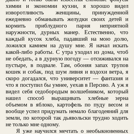
химии и экономии кухни, я хорошо видел
изворотливость женщины, принужденной
ежедневно обманывать желудки своих детей и
кормить приблудного парня неприятной
наружности, дурных манер. Естественно, что
каждый кусок хлеба, падавший на мою долю,
ложился камнем на душу мне. Я начал искать
какой-либо работы. С утра уходил из дома, чтоб
не обедать, а в дурную погоду — отсиживался на
пустыре, в подвале. Там, обоняя запах трупов
кошек и собак, под шум ливня и вздохи ветра, я
скоро догадался, что университет — фантазия и
что я поступил бы умнее, уехав в Персию. А уж я
видел себя седобородым волшебником, который
нашел способ выращивать хлебные зерна
объемом в яблоко, картофель по пуду весом и
вообще успел придумать немало благодеяний для
земли, по которой так дьявольски трудно ходить
не только мне одному.
Я уже научился мечтать о необыкновенных