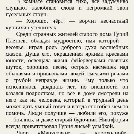
В комнате становится тихо, все задумчиво
слушают жалобные слова и негромкий звон
гусельных струн.
— Хорошо, чёрт! — ворчит несчастный
купчихин утешитель.
Среди странных жителей старого дома Гурий
Плетнев, обладая мудростью, имя которой —
веселье, играл роль доброго духа волшебных
сказок. Душа его, окрашенная яркими красками
юности, освещала жизнь фейерверками славных
шуток, хороших песен, острых насмешек над
обычаями и привычками людей, смелыми речами
о грубой неправде жизни. Ему только что
исполнилось двадцать лет, по внешности он
казался подростком, но все в доме смотрели на
него как на человека, который в трудный день
может дать умный совет и всегда способен чем-то
помочь. Люди получше — любили его, похуже
— боялись, и даже старый будочник Никифорыч
всегда приветствовал Гурия лисьей улыбкой.
Двор «Марусовки» — «проходной»,