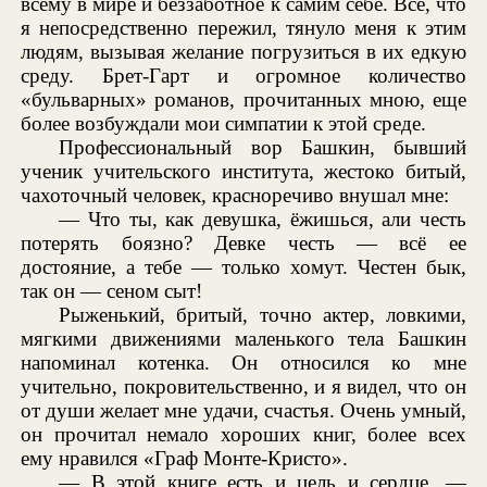
всему в мире и беззаботное к самим себе. Всё, что
я непосредственно пережил, тянуло меня к этим
людям, вызывая желание погрузиться в их едкую
среду. Брет-Гарт и огромное количество
«бульварных» романов, прочитанных мною, еще
более возбуждали мои симпатии к этой среде.
Профессиональный вор Башкин, бывший
ученик учительского института, жестоко битый,
чахоточный человек, красноречиво внушал мне:
— Что ты, как девушка, ёжишься, али честь
потерять боязно? Девке честь — всё ее
достояние, а тебе — только хомут. Честен бык,
так он — сеном сыт!
Рыженький, бритый, точно актер, ловкими,
мягкими движениями маленького тела Башкин
напоминал котенка. Он относился ко мне
учительно, покровительственно, и я видел, что он
от души желает мне удачи, счастья. Очень умный,
он прочитал немало хороших книг, более всех
ему нравился «Граф Монте-Кристо».
— В этой книге есть и цель и сердце, —