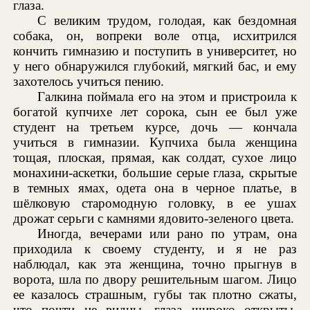
глаза.
С великим трудом, голодая, как бездомная
собака, он, вопреки воле отца, исхитрился
кончить гимназию и поступить в университет, но
у него обнаружился глубокий, мягкий бас, и ему
захотелось учиться пению.
Галкина поймала его на этом и пристроила к
богатой купчихе лет сорока, сын ее был уже
студент на третьем курсе, дочь — кончала
учиться в гимназии. Купчиха была женщина
тощая, плоская, прямая, как солдат, сухое лицо
монахини-аскетки, большие серые глаза, скрытые
в темных ямах, одета она в черное платье, в
шёлковую старомодную головку, в ее ушах
дрожат серьги с камнями ядовито-зеленого цвета.
Иногда, вечерами или рано по утрам, она
приходила к своему студенту, и я не раз
наблюдал, как эта женщина, точно прыгнув в
ворота, шла по двору решительным шагом. Лицо
ее казалось страшным, губы так плотно сжаты,
что почти не видны, глаза широко открыты,