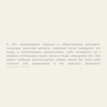
© Это произведение перешло в общественное достояние,
поскольку написано автором, умершим более семидесяти лет
назад, и опубликовано прижизненно, либо посмертно, но с
момента публикации также прошло более семидесяти лет. Оно
может свободно использоваться любым лицом без чьего-либо
согласия или разрешения и без выплаты авторского
вознаграждения.
Email:
otklik@ilibrary.ru
О библиотеке
Реклама на сайте
©1996—2026 Алексей Комаров. Подборка произведений,
оформление, программирование.