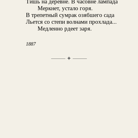
Тишь на деревне. В часовне лампада
Меркнет, устало горя.
В трепетный сумрак озябшего сада
Льется со степи волнами прохлада...
Медленно рдеет заря.
1887
✦