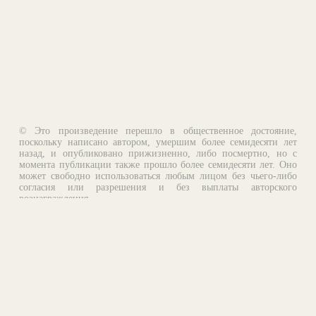
© Это произведение перешло в общественное достояние,
поскольку написано автором, умершим более семидесяти лет
назад, и опубликовано прижизненно, либо посмертно, но с
момента публикации также прошло более семидесяти лет. Оно
может свободно использоваться любым лицом без чьего-либо
согласия или разрешения и без выплаты авторского
вознаграждения.
Email:
otklik@ilibrary.ru
О библиотеке
Реклама на сайте
©1996—2026 Алексей Комаров. Подборка произведений,
оформление, программирование.