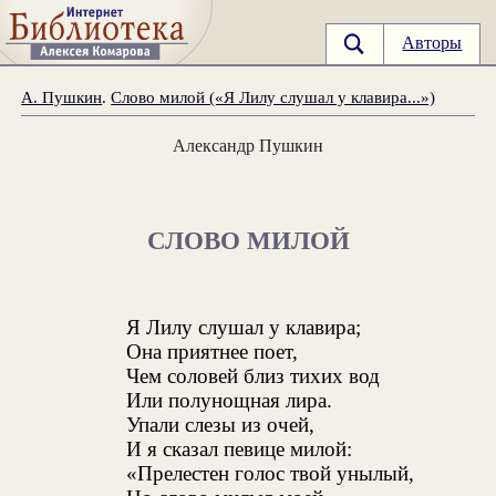
Авторы
А. Пушкин
.
Слово милой («Я Лилу слушал у клавира...»)
Александр Пушкин
СЛОВО МИЛОЙ
Я Лилу слушал у клавира;
Она приятнее поет,
Чем соловей близ тихих вод
Или полунощная лира.
Упали слезы из очей,
И я сказал певице милой:
«Прелестен голос твой унылый,