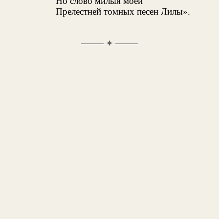
Но слово милыя моей
Прелестней томных песен Лилы».
✦