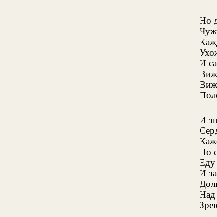
Но д
Чужд
Кажд
Ухож
И са
Виж
Вижу
Поло
И з
Серд
Каже
По 
Еду 
И за
Долг
Над
Зрею