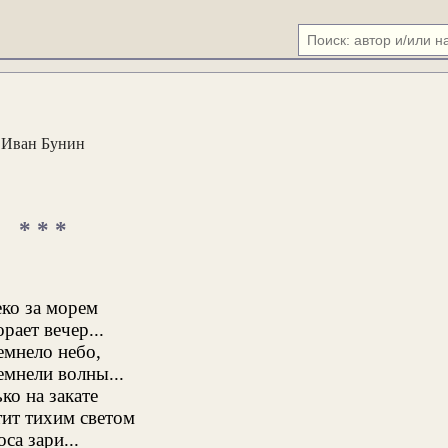
Иван Бунин
* * *
ко за морем
рает вечер...
емнело небо,
мнели волны...
ко на закате
ит тихим светом
са зари...