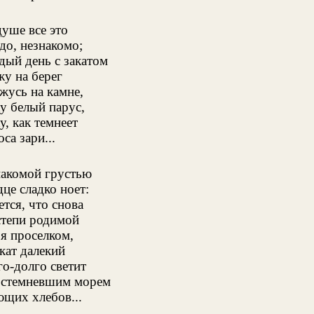
уше все это
о, незнакомо;
ый день с закатом
у на берег
жусь на камне,
у белый парус,
, как темнеет
са зари...
накомой грустью
це сладко ноет:
тся, что снова
степи родимой
я проселком,
кат далекий
о-долго светит
 стемневшим морем
щих хлебов...