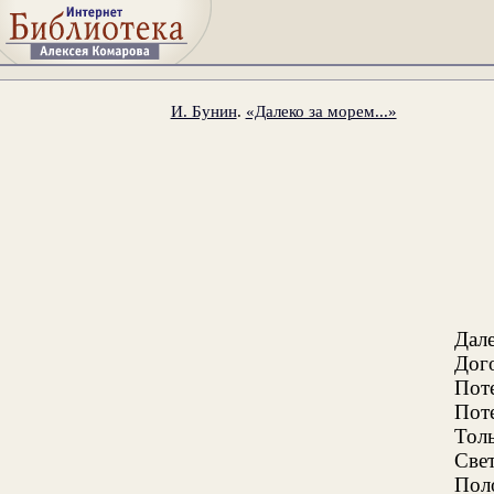
И. Бунин
.
«Далеко за морем...»
Дале
Дого
Пот
Поте
Толь
Свет
Поло