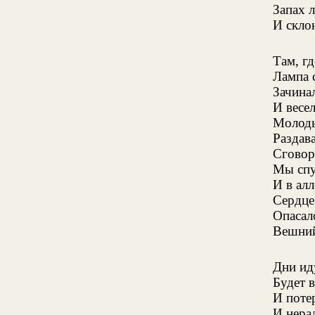
Запах 
И скло
Там, гд
Лампа 
Зачина
И весе
Молоды
Раздава
Сговор
Мы спу
И в ал
Сердце
Опасал
Вешний
Дни ид
Будет 
И потер
И нера