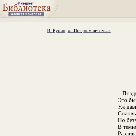
И. Бунин
.
«...Поздним летом...»
...Поз
Это бы
Уж дав
Соловь
По без
В темно
Разлив