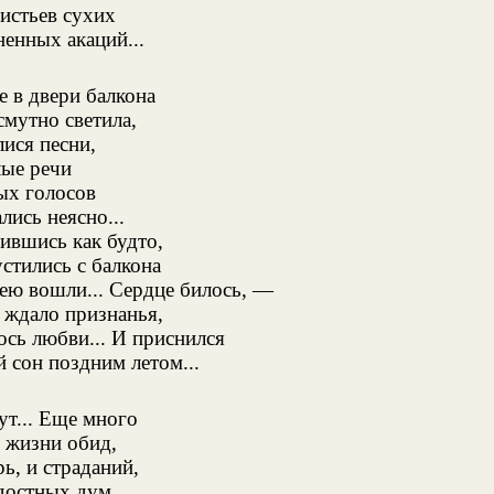
листьев сухих
ненных акаций...
е в двери балкона
смутно светила,
лися песни,
лые речи
х голосов
лись неясно...
ившись как будто,
стились с балкона
лею вошли... Сердце билось, —
 ждало признанья,
ось любви... И приснился
 сон поздним летом...
ут... Еще много
в жизни обид,
ь, и страданий,
достных дум...