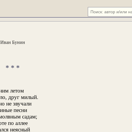
Иван Бунин
* * *
дним летом
ло, друг милый.
но не звучали
иные песни
молвным садам;
те по аллее
ался неясный