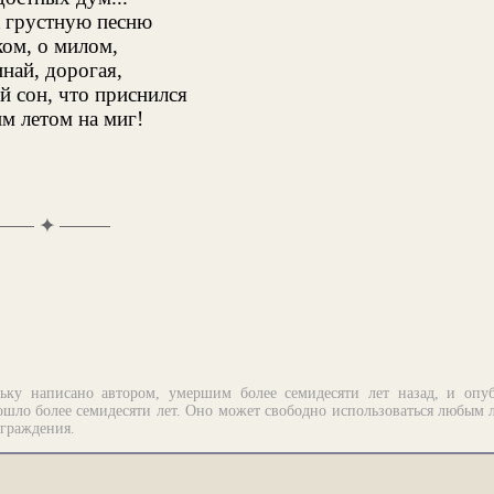
к грустную песню
ком, о милом,
най, дорогая,
й сон, что приснился
м летом на миг!
✦
ьку написано автором, умершим более семидесяти лет назад, и опу
шло более семидесяти лет. Оно может свободно использоваться любым 
аграждения.