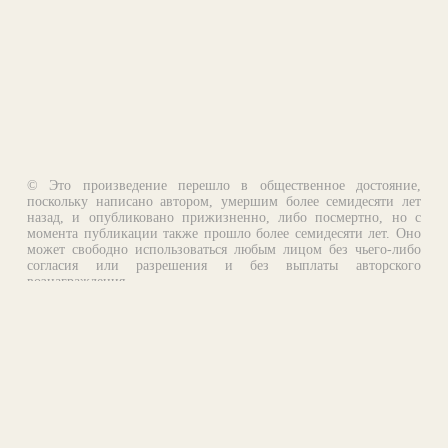
© Это произведение перешло в общественное достояние,
поскольку написано автором, умершим более семидесяти лет
назад, и опубликовано прижизненно, либо посмертно, но с
момента публикации также прошло более семидесяти лет. Оно
может свободно использоваться любым лицом без чьего-либо
согласия или разрешения и без выплаты авторского
вознаграждения.
Email:
otklik@ilibrary.ru
О библиотеке
Реклама на сайте
©1996—2026 Алексей Комаров. Подборка произведений,
оформление, программирование.