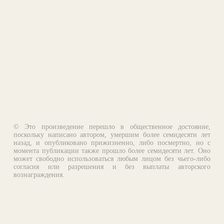
© Это произведение перешло в общественное достояние,
поскольку написано автором, умершим более семидесяти лет
назад, и опубликовано прижизненно, либо посмертно, но с
момента публикации также прошло более семидесяти лет. Оно
может свободно использоваться любым лицом без чьего-либо
согласия или разрешения и без выплаты авторского
вознаграждения.
Email:
otklik@ilibrary.ru
О библиотеке
Реклама на сайте