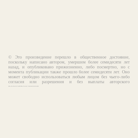
© Это произведение перешло в общественное достояние,
поскольку написано автором, умершим более семидесяти лет
назад, и опубликовано прижизненно, либо посмертно, но с
момента публикации также прошло более семидесяти лет. Оно
может свободно использоваться любым лицом без чьего-либо
согласия или разрешения и без выплаты авторского
вознаграждения.
Email:
otklik@ilibrary.ru
О библиотеке
Реклама на сайте
©1996—2026 Алексей Комаров. Подборка произведений,
оформление, программирование.