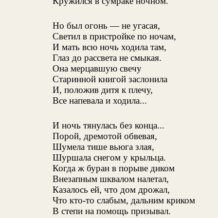
Кружился в сумраке ночном.
Но был огонь — не угасая,
Светил в пристройке по ночам,
И мать всю ночь ходила там,
Глаз до рассвета не смыкая.
Она мерцавшую свечу
Старинной книгой заслонила
И, положив дитя к плечу,
Все напевала и ходила...
И ночь тянулась без конца...
Порой, дремотой обвевая,
Шумела тише вьюга злая,
Шуршала снегом у крыльца.
Когда ж буран в порыве диком
Внезапным шквалом налетал,
Казалось ей, что дом дрожал,
Что кто-то слабым, дальним криком
В степи на помощь призывал.