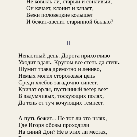
Не ковыль ли, старый и сонливый,
Он качает, клонит и качает,
Вежи половецкие колышет
И бежит-звенит старинной былью?
II
Ненастный день. Дорога прихотливо
Уходит вдаль. Кругом все степь да степь.
Шумит трава дремотно и лениво,
Немых могил сторожевая цепь
Среди хлебов загадочно синеет,
Кричат орлы, пустынный ветер веет
В задумчивых, тоскующих полях,
Да тень от туч кочующих темнеет.
А путь бежит... Не тот ли это шлях,
Где Игоря обозы проходили
На синий Дон? Не в этих ли местах,