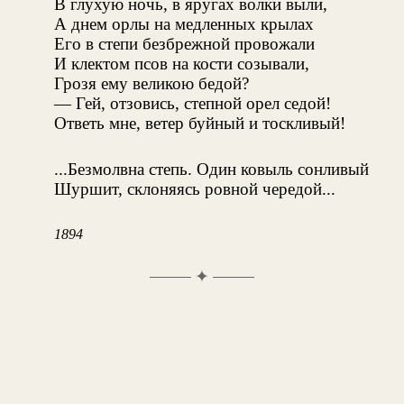
В глухую ночь, в яругах волки выли,
А днем орлы на медленных крылах
Его в степи безбрежной провожали
И клектом псов на кости созывали,
Грозя ему великою бедой?
— Гей, отзовись, степной орел седой!
Ответь мне, ветер буйный и тоскливый!
...Безмолвна степь. Один ковыль сонливый
Шуршит, склоняясь ровной чередой...
1894
✦