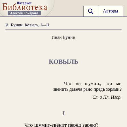
Авторы
И. Бунин
.
Ковыль, I—II
Иван Бунин
КОВЫЛЬ
Что ми шумить, что ми
звенить давеча рано предъ зорями?
Сл. о Пл. Игор.
I
Что шумит-звенит перед зарею?