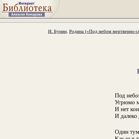
И. Бунин
.
Родина («Под небом мертвенно-с
Под небо
Угрюмо м
И нет ко
И далеко 
Один тум
Как чья-т