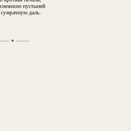
 снежною пустыней
 сумрачную даль.
✦