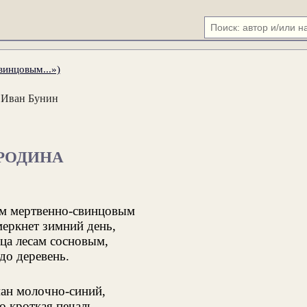
винцовым...»)
Иван Бунин
РОДИНА
м мертвенно-свинцовым
еркнет зимний день,
нца лесам сосновым,
до деревень.
ан молочно-синий,
о кроткая печаль,