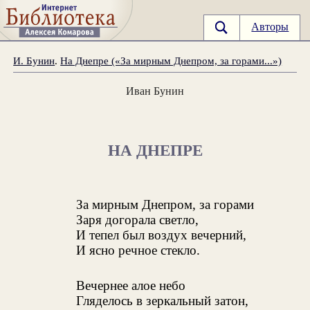
Авторы
И. Бунин
.
На Днепре («За мирным Днепром, за горами...»)
Иван Бунин
НА ДНЕПРЕ
За мирным Днепром, за горами
Заря догорала светло,
И тепел был воздух вечерний,
И ясно речное стекло.
Вечернее алое небо
Гляделось в зеркальный затон,