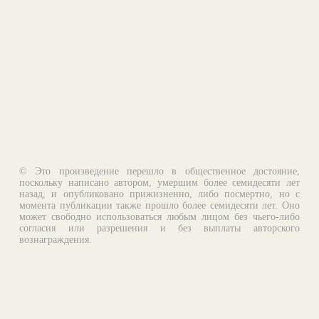
© Это произведение перешло в общественное достояние,
поскольку написано автором, умершим более семидесяти лет
назад, и опубликовано прижизненно, либо посмертно, но с
момента публикации также прошло более семидесяти лет. Оно
может свободно использоваться любым лицом без чьего-либо
согласия или разрешения и без выплаты авторского
вознаграждения.
Email:
otklik@ilibrary.ru
О библиотеке
Реклама на сайте