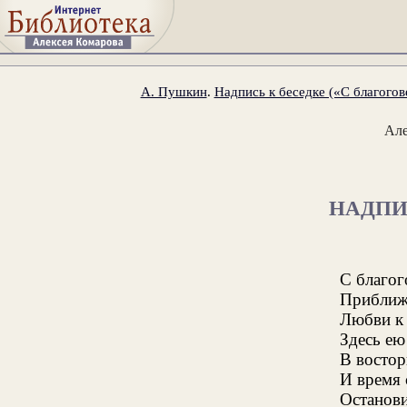
А. Пушкин
.
Надпись к беседке («С благогов
Ал
НАДПИ
С благо
Приближ
Любви к
Здесь ею
В востор
И время 
Останови