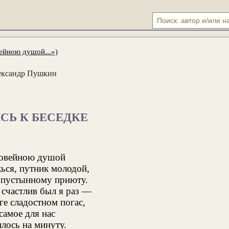
ейною душой...»)
ександр Пушкин
СЬ К БЕСЕДКЕ
говейною душой
ься, путник молодой,
 пустынному приюту.
 счастлив был я раз —
ге сладостном погас,
самое для нас
лось на минуту.