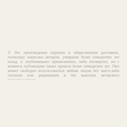
© Это произведение перешло в общественное достояние,
поскольку написано автором, умершим более семидесяти лет
назад, и опубликовано прижизненно, либо посмертно, но с
момента публикации также прошло более семидесяти лет. Оно
может свободно использоваться любым лицом без чьего-либо
согласия или разрешения и без выплаты авторского
вознаграждения.
Email:
otklik@ilibrary.ru
О библиотеке
Реклама на сайте
©1996—2026 Алексей Комаров. Подборка произведений,
оформление, программирование.