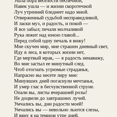
Ушла пора веселости беспечной,
Навек ушла — и жизни скоротечной
Луч утренний бледнеет надо мной.
Отверженный судьбой несправедливой,
И ласки муз, и радость, и покой —
Я все забыл; печали молчаливой
Рука лежит над юною главой...
Перед собой одну печаль я вижу!
Мне скучен мир, мне страшен дневный свет,
Иду в леса, в которых жизни нет,
Где мертвый мрак, — я радость ненавижу,
Во мне застыл ее минутный след.
Чтоб отогнать угрюмые страданья,
Напрасно вы несете лиру мне:
Минувших дней погаснули мечтанья,
И умер глас в бесчувственной струне.
Опали вы, листы вчерашней розы!
Не доцвели до завтрашних лучей.
Умчались вы, дни радости моей!
Умчались вы — невольно льются слезы,
И вяну я на темном утре дней.