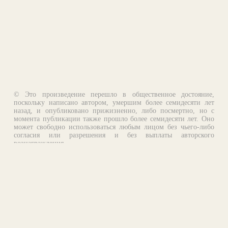
© Это произведение перешло в общественное достояние,
поскольку написано автором, умершим более семидесяти лет
назад, и опубликовано прижизненно, либо посмертно, но с
момента публикации также прошло более семидесяти лет. Оно
может свободно использоваться любым лицом без чьего-либо
согласия или разрешения и без выплаты авторского
вознаграждения.
Email:
otklik@ilibrary.ru
О библиотеке
Реклама на сайте
©1996—2026 Алексей Комаров. Подборка произведений,
оформление, программирование.