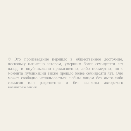
© Это произведение перешло в общественное достояние,
поскольку написано автором, умершим более семидесяти лет
назад, и опубликовано прижизненно, либо посмертно, но с
момента публикации также прошло более семидесяти лет. Оно
может свободно использоваться любым лицом без чьего-либо
согласия или разрешения и без выплаты авторского
вознаграждения.
Email:
otklik@ilibrary.ru
О библиотеке
Реклама на сайте
©1996—2026 Алексей Комаров. Подборка произведений,
оформление, программирование.