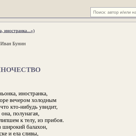
, иностранка...»)
Иван Бунин
ИНОЧЕСТВО
ьонка, иностранка,
море вечером холодным
 что кто-нибудь увидит,
она, полунагая,
липшем к телу, из прибоя.
в широкий балахон,
ске и ела сливы,