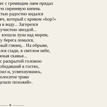
ес с гремящим лаем прядал
ю сиреневую кипень
стью радостно кидался
яч, который с криком «hop!»
в воду... Загорелся
учистою звездой...
 взошла луна над морем,
у берега ломался,
ный глянец... На обрыве,
ся сзади, в светлом небе,
окая скамья...
 с раскрытой головою
обедавший в гостях,
рил и, усмехнувшись,
олосатое трико
делало похожей».
✦