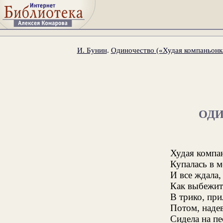
И. Бунин
.
Одиночество («Худая компаньонка
ОД
Худая компан
Купалась в 
И все ждала,
Как выбежит 
В трико, при
Потом, наде
Сидела на пе