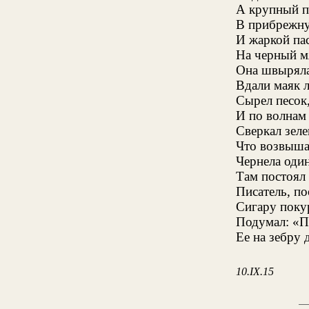
А крупный п
В прибрежну
И жаркой па
На черный м
Она швыряла 
Вдали маяк л
Сырел песок,
И по волнам 
Сверкал зеле
Что возвышал
Чернела один
Там постоял
Писатель, по
Сигару поку
Подумал: «П
Ее на зебру 
10.IX.15