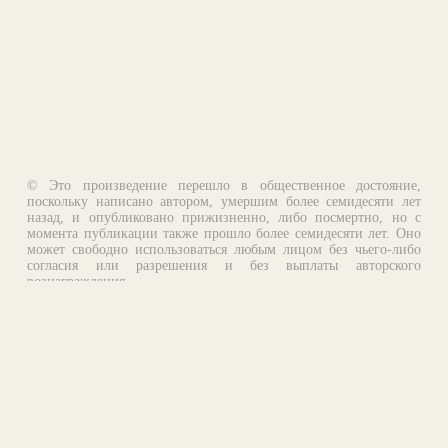
© Это произведение перешло в общественное достояние,
поскольку написано автором, умершим более семидесяти лет
назад, и опубликовано прижизненно, либо посмертно, но с
момента публикации также прошло более семидесяти лет. Оно
может свободно использоваться любым лицом без чьего-либо
согласия или разрешения и без выплаты авторского
вознаграждения.
Email:
otklik@ilibrary.ru
О библиотеке
Реклама на сайте
©1996—2026 Алексей Комаров. Подборка произведений,
оформление, программирование.