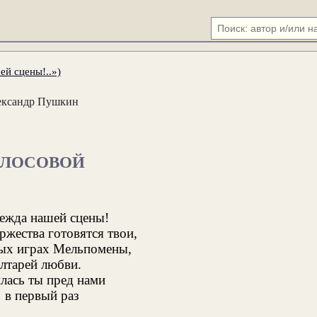
ей сцены!..»)
ександр Пушкин
ЛОСОВОЙ
дежда нашей сцены!
ржества готовятся твои,
х играх Мельпомены,
алтарей любви.
лась ты пред нами
в первый раз