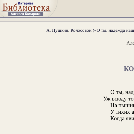
А. Пушкин
.
Колосовой («О ты, надежда наш
Ал
КО
О ты, на
Уж всюду то
На пышны
У тихих 
Когда яви