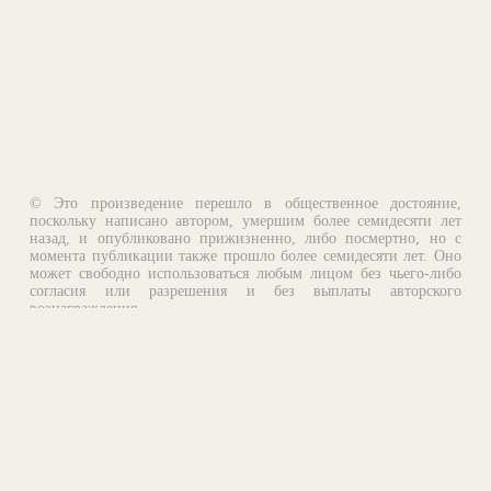
© Это произведение перешло в общественное достояние,
поскольку написано автором, умершим более семидесяти лет
назад, и опубликовано прижизненно, либо посмертно, но с
момента публикации также прошло более семидесяти лет. Оно
может свободно использоваться любым лицом без чьего-либо
согласия или разрешения и без выплаты авторского
вознаграждения.
Email:
otklik@ilibrary.ru
О библиотеке
Реклама на сайте
©1996—2026 Алексей Комаров. Подборка произведений,
оформление, программирование.