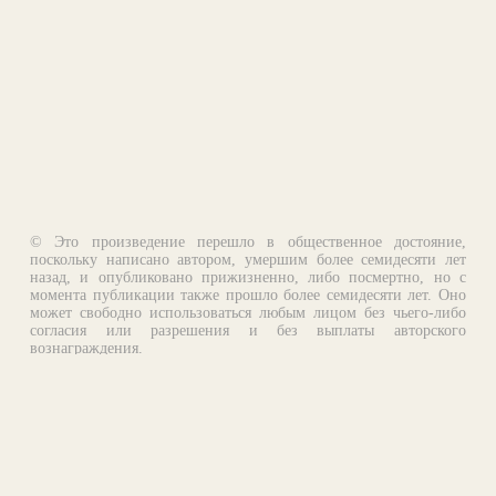
© Это произведение перешло в общественное достояние,
поскольку написано автором, умершим более семидесяти лет
назад, и опубликовано прижизненно, либо посмертно, но с
момента публикации также прошло более семидесяти лет. Оно
может свободно использоваться любым лицом без чьего-либо
согласия или разрешения и без выплаты авторского
вознаграждения.
Email:
otklik@ilibrary.ru
О библиотеке
Реклама на сайте
©1996—2026 Алексей Комаров. Подборка произведений,