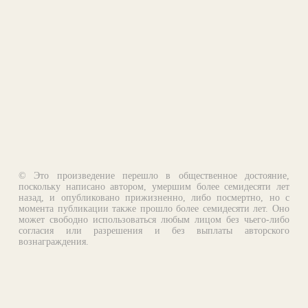
© Это произведение перешло в общественное достояние,
поскольку написано автором, умершим более семидесяти лет
назад, и опубликовано прижизненно, либо посмертно, но с
момента публикации также прошло более семидесяти лет. Оно
может свободно использоваться любым лицом без чьего-либо
согласия или разрешения и без выплаты авторского
вознаграждения.
Email:
otklik@ilibrary.ru
О библиотеке
Реклама на сайте