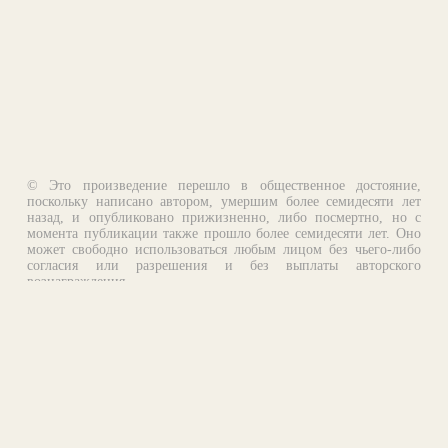
© Это произведение перешло в общественное достояние,
поскольку написано автором, умершим более семидесяти лет
назад, и опубликовано прижизненно, либо посмертно, но с
момента публикации также прошло более семидесяти лет. Оно
может свободно использоваться любым лицом без чьего-либо
согласия или разрешения и без выплаты авторского
вознаграждения.
Email:
otklik@ilibrary.ru
О библиотеке
Реклама на сайте
©1996—2026 Алексей Комаров. Подборка произведений,
оформление, программирование.