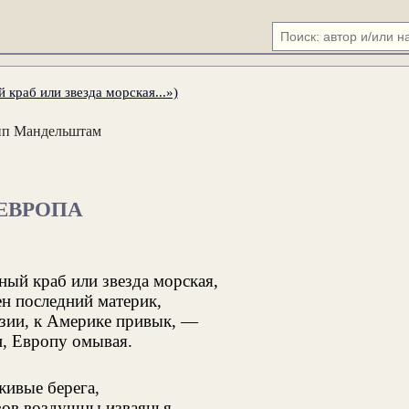
 краб или звезда морская...»)
п Мандельштам
ЕВРОПА
ный краб или звезда морская,
н последний материк,
зии, к Америке привык, —
н, Европу омывая.
живые берега,
ов воздушны изваянья,