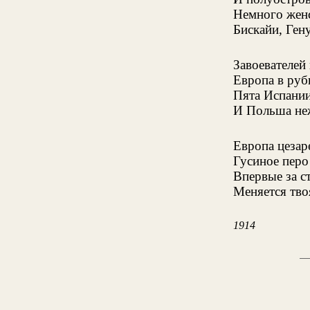
Немного женс
Бискайи, Гену
Завоевателей
Европа в ру
Пята Испании
И Польша неж
Европа цезаре
Гусиное перо
Впервые за ст
Меняется тво
1914