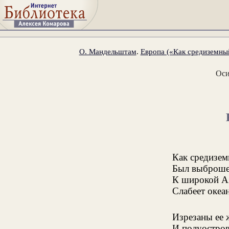
О. Мандельштам
.
Европа («Как средиземный
Оси
Как средизем
Был выброше
К широкой А
Слабеет океа
Изрезаны ее 
И полуостров