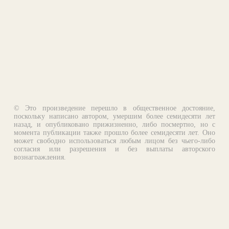
© Это произведение перешло в общественное достояние,
поскольку написано автором, умершим более семидесяти лет
назад, и опубликовано прижизненно, либо посмертно, но с
момента публикации также прошло более семидесяти лет. Оно
может свободно использоваться любым лицом без чьего-либо
согласия или разрешения и без выплаты авторского
вознаграждения.
Email:
otklik@ilibrary.ru
О библиотеке
Реклама на сайте
©1996—2026 Алексей Комаров. Подборка произведений,
оформление, программирование.