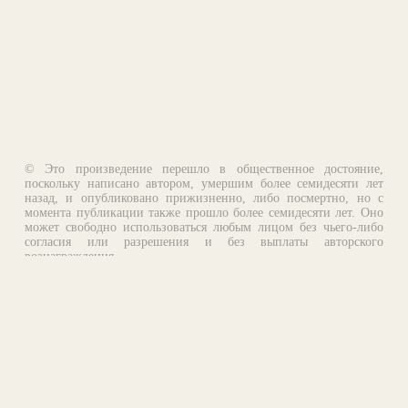
© Это произведение перешло в общественное достояние,
поскольку написано автором, умершим более семидесяти лет
назад, и опубликовано прижизненно, либо посмертно, но с
момента публикации также прошло более семидесяти лет. Оно
может свободно использоваться любым лицом без чьего-либо
согласия или разрешения и без выплаты авторского
вознаграждения.
Email:
otklik@ilibrary.ru
О библиотеке
Реклама на сайте
©1996—2026 Алексей Комаров. Подборка произведений,
оформление, программирование.