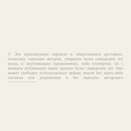
© Это произведение перешло в общественное достояние,
поскольку написано автором, умершим более семидесяти лет
назад, и опубликовано прижизненно, либо посмертно, но с
момента публикации также прошло более семидесяти лет. Оно
может свободно использоваться любым лицом без чьего-либо
согласия или разрешения и без выплаты авторского
вознаграждения.
Email:
otklik@ilibrary.ru
О библиотеке
Реклама на сайте
©1996—2026 Алексей Комаров. Подборка произведений,
оформление, программирование.