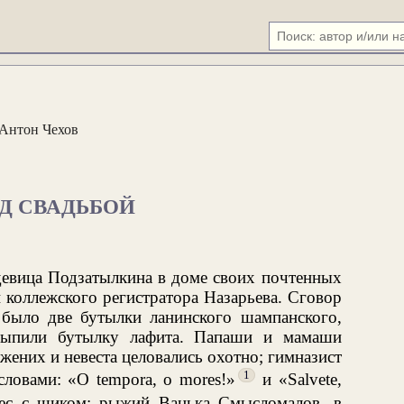
Антон Чехов
Д СВАДЬБОЙ
девица Подзатылкина в доме своих почтенных
 коллежского регистратора Назарьева. Сговор
было две бутылки ланинского шампанского,
выпили бутылку лафита. Папаши и мамаши
жених и невеста целовались охотно; гимназист
1
словами: «О tempora, о mores!»
и «Salvete,
с с шиком; рыжий Ванька Смысломалов, в