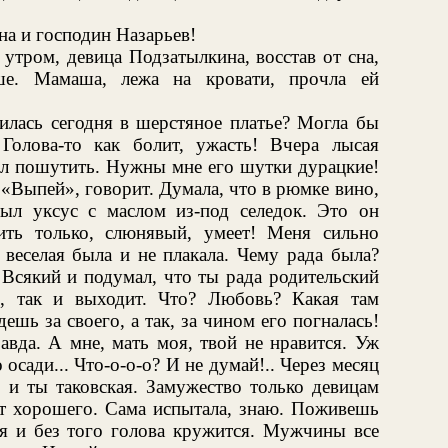
а и господин Назарьев!
 утром, девица Подзатылкина, восстав от сна,
ше. Мамаша, лежа на кровати, прочла ей
илась сегодня в шерстяное платье? Могла бы
Голова-то как болит, ужасть! Вчера лысая
лил пошутить. Нужны мне его шутки дурацкие!
 «Выпей», говорит. Думала, что в рюмке вино,
ыл уксус с маслом из-под селедок. Это он
ить только, слюнявый, умеет! Меня сильно
 веселая была и не плакала. Чему рада была?
 Всякий и подумал, что ты рада родительский
, так и выходит. Что? Любовь? Какая там
шь за своего, а так, за чином его погналась!
равда. А мне, мать моя, твой не нравится. Уж
 осади... Что-о-о-о? И не думай!.. Через месяц
, и ты таковская. Замужество только девицам
ет хорошего. Сама испытала, знаю. Поживешь
ня и без того голова кружится. Мужчины все