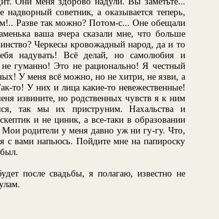
ит. Они меня здорово надули. Вы заметьте...
 надворный советник, а оказывается теперь,
м!.. Разве так можно? Потом-с... Оне обещали
аменька ваша вчера сказали мне, что больше
свинство? Черкесы кровожадный народ, да и то
ебя надувать! Всё делай, но самолюбия и
 не гуманно! Это не рационально! Я честный
ых! У меня всё можно, но не хитри, не язви, а
 Так-то! У них и лица какие-то невежественные!
меня извините, но родственных чувств я к ним
мся, так мы их приструним. Нахальства и
скептик и не циник, а все-таки в образовании
Мои родители у меня давно уж ни гу-гу. Что,
 я с вами напьюсь. Пойдите мне на папироску
абыл.
будет после свадьбы, я полагаю, известно не
улам.