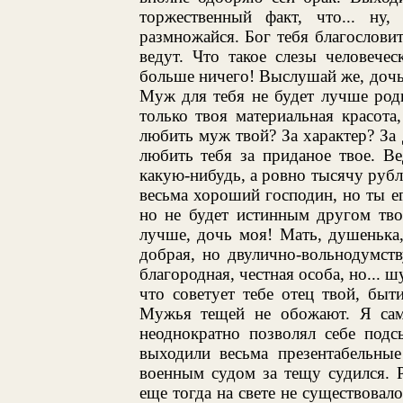
торжественный факт, что... ну
размножайся. Бог тебя благословит!
ведут. Что такое слезы человече
больше ничего! Выслушай же, дочь 
Муж для тебя не будет лучше роди
только твоя материальная красота
любить муж твой? За характер? За 
любить тебя за приданое твое. В
какую-нибудь, а ровно тысячу рубл
весьма хороший господин, но ты ег
но не будет истинным другом тво
лучше, дочь моя! Мать, душенька
добрая, но двулично-вольнодумст
благородная, честная особа, но... ш
что советует тебе отец твой, быт
Мужья тещей не обожают. Я сам
неоднократно позволял себе подс
выходили весьма презентабельны
военным судом за тещу судился. 
еще тогда на свете не существовало