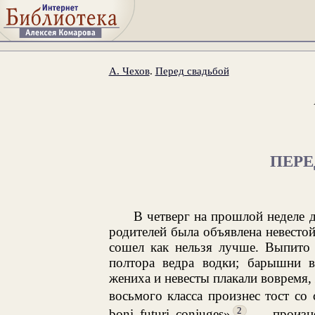
А. Чехов
.
Перед свадьбой
ПЕРЕ
В четверг на прошлой неделе 
родителей была объявлена невестой
сошел как нельзя лучше. Выпито 
полтора ведра водки; барышни 
жениха и невесты плакали вовремя, 
восьмого класса произнес тост со 
2
boni futuri conjuges»
— произне