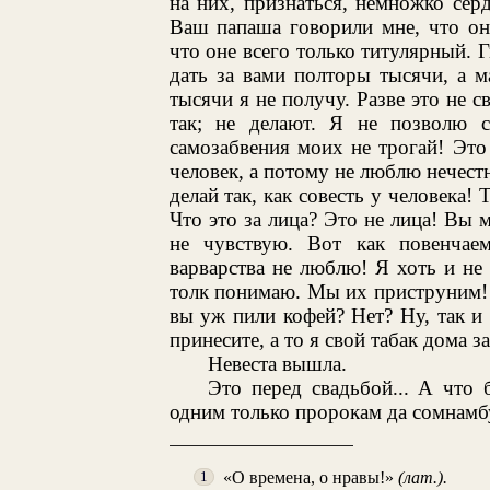
на них, признаться, немножко серд
Ваш папаша говорили мне, что оне
что оне всего только титулярный. Г
дать за вами полторы тысячи, а м
тысячи я не получу. Разве это не 
так; не делают. Я не позволю с
самозабвения моих не трогай! Это
человек, а потому не люблю нечестн
делай так, как совесть у человека!
Что это за лица? Это не лица! Вы 
не чувствую. Вот как повенчае
варварства не люблю! Я хоть и не 
толк понимаю. Мы их приструним! 
вы уж пили кофей? Нет? Ну, так и
принесите, а то я свой табак дома з
Невеста вышла.
Это перед свадьбой... А что 
одним только пророкам да сомнамб
«О времена, о нравы!»
(лат.).
1