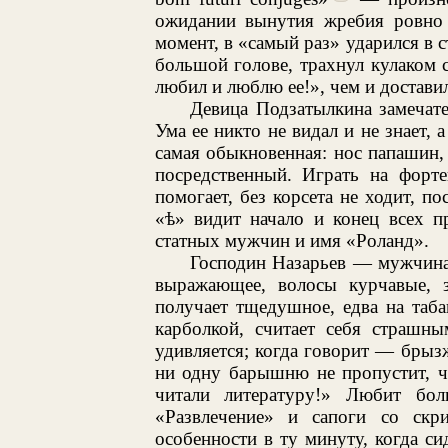
ожидании вынутия жребия ровно
момент, в «самый раз» ударился в 
большой голове, трахнул кулаком с
любил и люблю ее!», чем и достави
Девица Подзатылкина замечате
Ума ее никто не видал и не знает,
самая обыкновенная: нос папашин,
посредственный. Играть на форте
помогает, без корсета не ходит, п
«
ѣ
» видит начало и конец всех п
статных мужчин и имя «Роланд».
Господин Назарьев — мужчина 
выражающее, волосы курчавые, з
получает тщедушное, едва на таб
карболкой, считает себя страшны
удивляется; когда говорит — брызж
ни одну барышню не пропустит, ч
читали литературу!» Любит бол
«Развлечение» и сапоги со скр
особенности в ту минуту, когда си