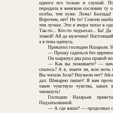
одного его только и слушай. По
породила в женском сословии ту 
особы, тем хуже. Ложь! Баллада!
Впрочем, нет! Не то! Совсем наоб
тем лучше. Это я вчера читал в од
Так-то... Кто-то подъехал... Ба! 
этакой! Ай да мужчина! Настоящий
а я пока оденусь.
Прикатил господин Назарьев. Не
— Прошу садиться без церемо
Он шаркнул два раза правой ног
— Как вы поживаете? — нач
спалось? А я, знаете ли, всю ночь 
Вы читали Зола? Неужели нет? Ай-я
дал. Шикарно пишет! Я вам прочи
такие чувствую чувства, каких 
чмокнуть!
Господин Назарьев привс
Подзатылкиной.
— А где ваши? — продолжал о