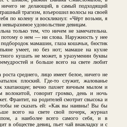
 ничего не делающий, в самый подходящий
страшный трагизм, взъерошил волосы на своей
ебя по колену и воскликнул: «Чёрт возьми, я
л невыразимое удовольствие девицам.
льна только тем, что ничем не замечательна.
 а потому о нем — ни слова. Наружность у нее
 подбородок мамашин, глаза кошачьи, бюстик
пьяне умеет, но без нот; мамаше на кухне
остного кушать не может, в уразумении буквы
ремудростей и больше всего на свете любит
роста среднего, лицо имеет белое, ничего не
атылок плоский. Где-то служит, жалованье
ак хватающее; вечно пахнет яичным мылом и
м волокитой, говорит громко, день и ночь
ет. Франтит, на родителей смотрит свысока и
тобы не сказать ей: «Как вы наивны! Вы бы
ьше всего на свете свой почерк, журнал
ипом, а наиболее всего самого себя, и в
дит в обществе девиц, пьет чай внакладку и с