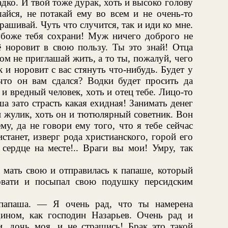
адко. И твой тоже дурак, хоть и высоко голову
айся, не потакай ему во всем и не очень-то
прашивай. Чуть что случится, так и иди ко мне.
, боже тебя сохрани! Муж ничего доброго не
сё норовит в свою пользу. Ты это знай! Отца
ом не приглашай жить, а то ты, пожалуй, чего
к и норовит с вас стянуть что-нибудь. Будет у
что он вам сдался? Водки будет просить да
и вредный человек, хоть и отец тебе. Лицо-то
уша зато страсть какая ехидная! Занимать денег
н жулик, хоть он и тютюлярный советник. Вон
му, да не говори ему того, что я тебе сейчас
станет, изверг рода христианского, горой его
сердце на месте!.. Враги вы мои! Умру, так
 мать свою и отправилась к папаше, который
овати и посыпал свою подушку персидским
апаша. — Я очень рад, что ты намерена
ином, как господин Назарьев. Очень рад и
, дочь моя, и не страшись! Брак это такой