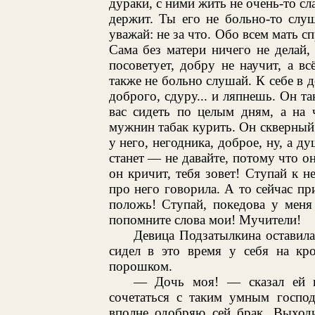
дураки, с ними жить не очень-то сл
держит. Ты его не больно-то слуш
уважай: не за что. Обо всем мать с
Сама без матери ничего не делай
посоветует, добру не научит, а в
также не больно слушай. К себе в д
доброго, сдуру... и ляпнешь. Он та
вас сидеть по целым дням, а на 
мужнин табак курить. Он скверный 
у него, негодника, доброе, ну, а д
станет — не давайте, потому что о
он кричит, тебя зовет! Ступай к не
про него говорила. А то сейчас при
положь! Ступай, покедова у меня 
попомните слова мои! Мучители!
Девица Подзатылкина оставила
сидел в это время у себя на кр
порошком.
— Дочь моя! — сказал ей п
сочетаться с таким умным господ
вполне одобряю сей брак. Выходи