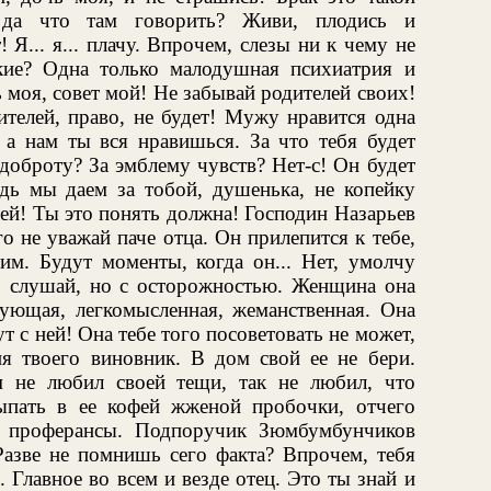
, да что там говорить? Живи, плодись и
 Я... я... плачу. Впрочем, слезы ни к чему не
ские? Одна только малодушная психиатрия и
моя, совет мой! Не забывай родителей своих!
телей, право, не будет! Мужу нравится одна
, а нам ты вся нравишься. За что тебя будет
доброту? За эмблему чувств? Нет-с! Он будет
едь мы даем за тобой, душенька, не копейку
ей! Ты это понять должна! Господин Назарьев
о не уважай паче отца. Он прилепится к тебе,
им. Будут моменты, когда он... Нет, умолчу
, слушай, но с осторожностью. Женщина она
вующая, легкомысленная, жеманственная. Она
ут с ней! Она тебе того посоветовать не может,
ия твоего виновник. В дом свой ее не бери.
 не любил своей тещи, так не любил, что
ыпать в ее кофей жженой пробочки, отчего
е проферансы. Подпоручик Зюмбумбунчиков
Разве не помнишь сего факта? Впрочем, тебя
. Главное во всем и везде отец. Это ты знай и