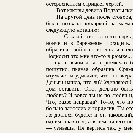
остервенением отрицает чертей.
Вот каковы девица Подзатылкин
На другой день после сговора,
была позвана кухаркой к мама
следующую нотацию:
— С какой это стати ты наряд
нонче и в барежевом походить. 
образина, твой отец то есть, изво
Подносит это мне что-то в рюмке...
— ну, и выпила, а в рюмке-то б
пошутил, пьяная образина! Срам
изумляет и удивляет, что ты вчера
Деньги нашла, что ли? Удивляюсь!
дом оставить. Оно, должно быть
любовь? И вовсе ты не по любви иде
Что, разве неправда? То-то, что п
больно занослив и горделив. Ты его
же драться будете: и он таковский
одним нравится, а в нем ничего н
— узнаешь. Не вертись так, у ме