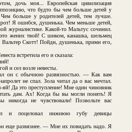
том, дочь моя... Европейская цивилизация
оппозицию, что будто бы чем больше детей у
 Чем больше у родителей детей, тем лучше.
орот! Я ошибся, душенька. Чем меньше детей,
ной журналистике. Какой-то Мальтус сочинил.
Да это жених твой! С шиком, канашка, шельмец
 Вальтер Скотт! Пойди, душенька, прими его,
веста встретила его и сказала:
ний!
ой и сел возле невесты.
ал он с обычною развязностью. — Как вам
напролет не спал. Зола читал да о вас мечтал.
-яй! Да это преступление! Мне один чиновник
тать дам. Ах! Когда бы вы могли понять! Я
вы никогда не чувствовали! Позвольте вас
тал и поцеловал нижнюю губу девицы
н еще развязнее. — Мне их повидать надо. Я