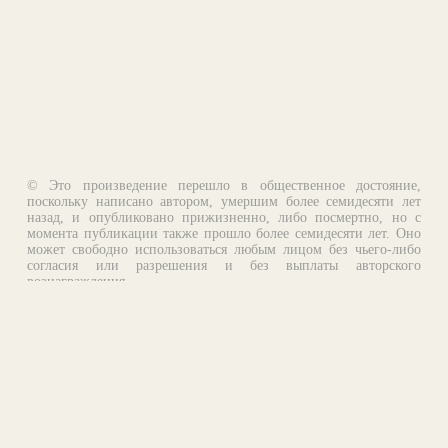
© Это произведение перешло в общественное достояние,
поскольку написано автором, умершим более семидесяти лет
назад, и опубликовано прижизненно, либо посмертно, но с
момента публикации также прошло более семидесяти лет. Оно
может свободно использоваться любым лицом без чьего-либо
согласия или разрешения и без выплаты авторского
вознаграждения.
Email:
otklik@ilibrary.ru
О библиотеке
Реклама на сайте
©1996—2026 Алексей Комаров. Подборка произведений,
оформление, программирование.