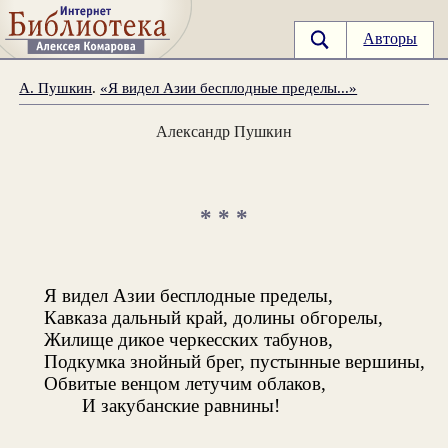
Авторы
А. Пушкин
.
«Я видел Азии бесплодные пределы...»
Александр Пушкин
* * *
Я видел Азии бесплодные пределы,
Кавказа дальный край, долины обгорелы,
Жилище дикое черкесских табунов,
Подкумка знойный брег, пустынные вершины,
Обвитые венцом летучим облаков,
И закубанские равнины!