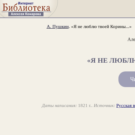
А. Пушкин
. «Я не люблю твоей Корины...»
Ал
«Я НЕ ЛЮБЛЮ
Ч
Даты написания:
1821 г..
Источник:
Русская 