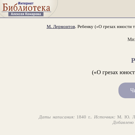
М. Лермонтов
. Ребенку («О грезах юности 
Ми
(«О грезах юност
Ч
Даты написания:
1840 г..
Источник:
М. Ю. Ле
Добавлено 