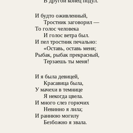
В другой конец подул.
И будто оживленный,
Тростник заговорил —
То голос человека
И голос ветра был.
И пел тростник печально:
«Оставь, оставь меня;
Рыбак, рыбак прекрасный,
Терзаешь ты меня!
И я была девицей,
Красавица была,
У мачехи в темнице
Я некогда цвела.
И много слез горючих
Невинно я лила;
И раннюю могилу
Безбожно я звала.