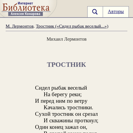
Авторы
М. Лермонтов
.
Тростник («Сидел рыбак веселый...»)
Михаил Лермонтов
ТРОСТНИК
Сидел рыбак веселый
На берегу реки;
И перед ним по ветру
Качались тростники.
Сухой тростник он срезал
И скважины проткнул;
Один конец зажал он,