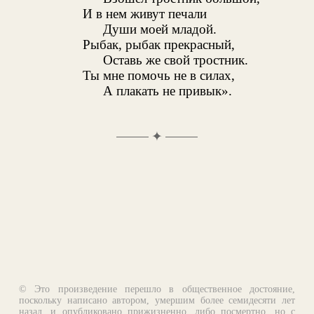
И в нем живут печали
Души моей младой.
Рыбак, рыбак прекрасный,
Оставь же свой тростник.
Ты мне помочь не в силах,
А плакать не привык».
✦
© Это произведение перешло в общественное достояние,
поскольку написано автором, умершим более семидесяти лет
назад, и опубликовано прижизненно, либо посмертно, но с