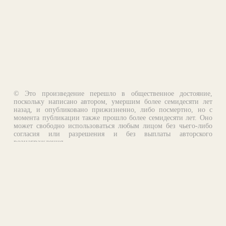
© Это произведение перешло в общественное достояние,
поскольку написано автором, умершим более семидесяти лет
назад, и опубликовано прижизненно, либо посмертно, но с
момента публикации также прошло более семидесяти лет. Оно
может свободно использоваться любым лицом без чьего-либо
согласия или разрешения и без выплаты авторского
вознаграждения.
Email:
otklik@ilibrary.ru
О библиотеке
Реклама на сайте
©1996—2026 Алексей Комаров. Подборка произведений,
оформление, программирование.