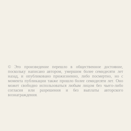
© Это произведение перешло в общественное достояние,
поскольку написано автором, умершим более семидесяти лет
назад, и опубликовано прижизненно, либо посмертно, но с
момента публикации также прошло более семидесяти лет. Оно
может свободно использоваться любым лицом без чьего-либо
согласия или разрешения и без выплаты авторского
вознаграждения.
Email:
otklik@ilibrary.ru
О библиотеке
Реклама на сайте