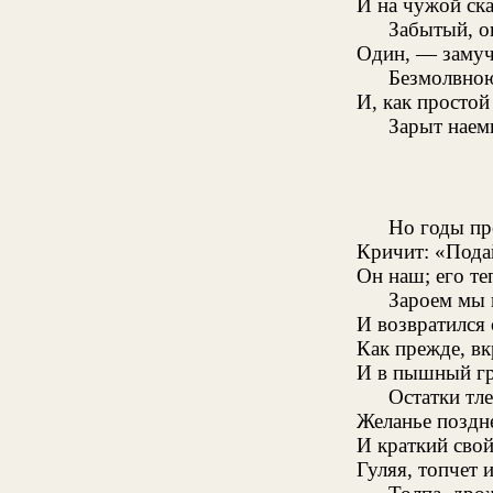
И на чужой ска
Забытый, о
Один, — замуч
Безмолвною
И, как простой
Зарыт наем
Но годы пр
Кричит: «Пода
Он наш; его те
Зароем мы 
И возвратился 
Как прежде, вк
И в пышный гр
Остатки тле
Желанье поздн
И краткий свой
Гуляя, топчет