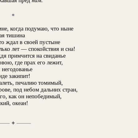
жавшая пред
ним.
*
мне, когда подумаю, что ныне
ая тишина
то ждал в своей пустыне
лько лет — спокойствия и сна!
ждя примчится на свиданье
вою, где прах его лежит,
м негодованье
иде закипит!
жалеть, печалию томимый,
ове, под небом дальних стран,
го, как он непобедимый,
кий, океан!
✦