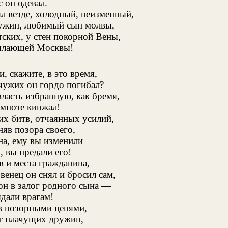
 он одевал.
л везде, холодный, неизменный,
ужин, любимый сын молвы,
тских, у стен покорной Вены,
пылающей Москвы!
и, скажите, в это время,
 чужих он гордо погибал?
ласть избранную, как бремя,
емноте кинжал!
их битв, отчаянных усилий,
няв позора своего,
а, ему вы изменили
, вы предали его!
 и места гражданина,
венец он снял и бросил сам,
он в залог родного сына —
дали врагам!
ив позорными цепями,
от плачущих дружин,