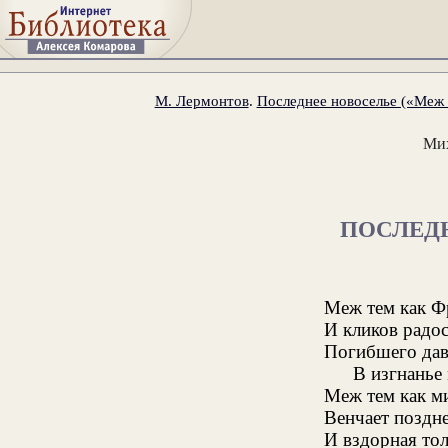
М. Лермонтов
.
Последнее новоселье («Меж т
Ми
ПОСЛЕД
Меж тем как Ф
И кликов радос
Погибшего дав
В изгнанье
Меж тем как м
Венчает поздн
И вздорная тол