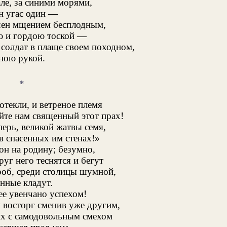
ле, за синими морями,
н угас один —
ен мщением бесплодным,
 и гордою тоской —
 солдат в плаще своем походном,
ною рукой.
*
отекли, и ветреное племя
йте нам священный этот прах!
перь, великой жатвы семя,
в спасенных им стенах!»
он на родину; безумно,
руг него теснятся и бегут
об, среди столицы шумной,
нные кладут.
ее увенчано успехом!
 восторг сменив уже другим,
 их с самодовольным смехом