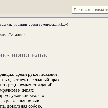
ем как Франция, среди рукоплесканий...»)
хаил Лермонтов
НЕЕ НОВОСЕЛЬЕ
ранция, среди рукоплесканий
тных, встречает хладный прах
но среди немых страданий
 мрачном и цепях;
ир услужливой хвалою
его раскаянья порыв
па, довольная собою,