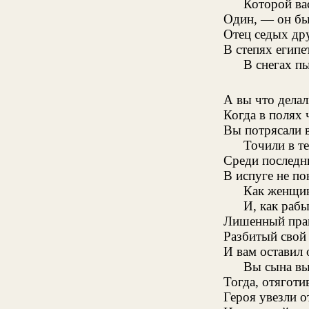
Которой вас
Один, — он бы
Отец седых др
В степях египе
В снегах 
А вы что делал
Когда в полях
Вы потрясали в
Точили в т
Среди последн
В испуге не по
Как женщин
И, как рабы
Лишенный прав
Разбитый свой 
И вам оставил 
Вы сына вы
Тогда, отягот
Героя увезли 