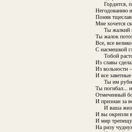
Гордится, 
Негодованию и 
Поняв тщеслав
Мне хочется ск
Ты жалкий 
Ты жалок потом
Все, все велик
С насмешкой г
Тобой раст
Из славы сдел
Из вольности 
И все заветные
Ты им руби
Ты погибал... 
Отмеченный бо
И признан за 
И ваша жиз
И вы окрепли в
И мир трепещу
На ризу чудну