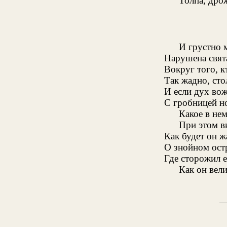
Толпа, дро
И грустно 
Нарушена свят
Вокруг того, к
Так жадно, сто
И если дух во
С гробницей но
Какое в не
При этом в
Как будет он 
О знойном остр
Где сторожил е
Как он вели