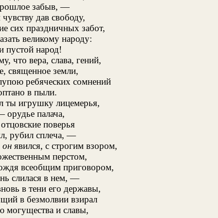
прошлое забыв, —
чувству дав свободу,
ие сих праздничных забот,
азать великому народу:
и пустой народ!
у, что вера, слава, гений,
ое, священное земли,
лупою ребяческих сомнений
оптано в пыли.
ал ты игрушку лицемерья,
— орудье палача,
 отцовские поверья
л, рубил сплеча, —
и
он
явился, с строгим взором,
жественным перстом,
вождя всеобщим приговором,
нь слилася в нем, —
новь в тени его державы,
щий в безмолвии взирал
ю могущества и славы,