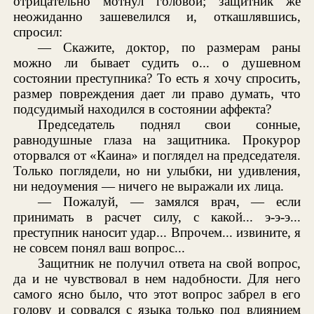
отрицательно мотнул головой; защитник же
неожиданно зашевелился и, откашлявшись,
спросил:
— Скажите, доктор, по размерам раны
можно ли бывает судить о... о душевном
состоянии преступника? То есть я хочу спросить,
размер повреждения дает ли право думать, что
подсудимый находился в состоянии аффекта?
Председатель поднял свои сонные,
равнодушные глаза на защитника. Прокурор
оторвался от «Каина» и поглядел на председателя.
Только поглядели, но ни улыбки, ни удивления,
ни недоумения — ничего не выражали их лица.
— Пожалуй, — замялся врач, — если
принимать в расчет силу, с какой... э-э-э...
преступник наносит удар... Впрочем... извините, я
не совсем понял ваш вопрос...
Защитник не получил ответа на свой вопрос,
да и не чувствовал в нем надобности. Для него
самого ясно было, что этот вопрос забрел в его
голову и сорвался с языка только под влиянием