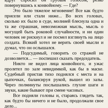
повернувшись к конвойному. — Где?
Это было тяжелое мгновение! Все как будто
присели или стали ниже... Во всех головах,
сколько их было в суде, молнией блеснула одна и
та же страшная, невозможная мысль, мысль о
могущей быть роковой случайности, и ни один
человек не рискнул и не посмел взглянуть на лицо
солдата. Всякий хотел не верить своей мысли и
думал, что он ослышался.
— Подсудимый, говорить со стражей не
дозволяется... — поспешил сказать председатель.
Никто не видел лица конвойного, и ужас
пролетел по зале невидимкой, как бы в маске.
Судебный пристав тихо поднялся с места и на
цыпочках, балансируя рукой, вышел из залы.
Через полминуты послышались глухие шаги и
звуки, какие бывают при смене часовых.
Все подняли головы и, стараясь глядеть так,
как будто бы ничего и не было, продолжали свое
дело...