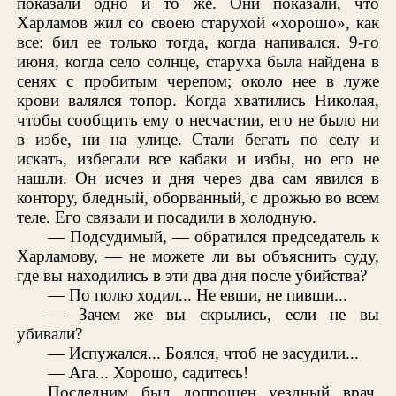
показали одно и то же. Они показали, что
Харламов жил со своею старухой «хорошо», как
все: бил ее только тогда, когда напивался. 9-го
июня, когда село солнце, старуха была найдена в
сенях с пробитым черепом; около нее в луже
крови валялся топор. Когда хватились Николая,
чтобы сообщить ему о несчастии, его не было ни
в избе, ни на улице. Стали бегать по селу и
искать, избегали все кабаки и избы, но его не
нашли. Он исчез и дня через два сам явился в
контору, бледный, оборванный, с дрожью во всем
теле. Его связали и посадили в холодную.
— Подсудимый, — обратился председатель к
Харламову, — не можете ли вы объяснить суду,
где вы находились в эти два дня после убийства?
— По полю ходил... Не евши, не пивши...
— Зачем же вы скрылись, если не вы
убивали?
— Испужался... Боялся, чтоб не засудили...
— Ага... Хорошо, садитесь!
Последним был допрошен уездный врач,