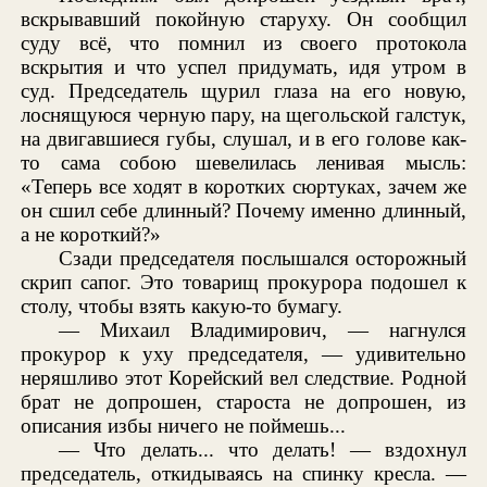
вскрывавший покойную старуху. Он сообщил
суду всё, что помнил из своего протокола
вскрытия и что успел придумать, идя утром в
суд. Председатель щурил глаза на его новую,
лоснящуюся черную пару, на щегольской галстук,
на двигавшиеся губы, слушал, и в его голове как-
то сама собою шевелилась ленивая мысль:
«Теперь все ходят в коротких сюртуках, зачем же
он сшил себе длинный? Почему именно длинный,
а не короткий?»
Сзади председателя послышался осторожный
скрип сапог. Это товарищ прокурора подошел к
столу, чтобы взять какую-то бумагу.
— Михаил Владимирович, — нагнулся
прокурор к уху председателя, — удивительно
неряшливо этот Корейский вел следствие. Родной
брат не допрошен, староста не допрошен, из
описания избы ничего не поймешь...
— Что делать... что делать! — вздохнул
председатель, откидываясь на спинку кресла. —