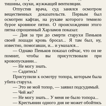
тишины, скуки, жужжащей вентиляции.
Отпустив врача, суд занялся осмотром
вещественных доказательств. Первым был
осмотрен кафтан, на рукаве которого темнело
бурое кровяное пятно. О происхождении этого
пятна спрошенный Харламов показал:
— Дня за три до смерти старухи Пеньков
своей лошади кровь бросал... Я там был, ну,
известно, помогавши, и... и умазался...
— Однако Пеньков показал сейчас, что он не
помнит, чтобы вы присутствовали при
кровопускании...
— Не могу знать.
— Садитесь!
Приступили к осмотру топора, которым была
убита старуха.
— Это не мой топор, — заявил подсудимый.
— Чей же?
— Не могу знать... У меня не было топора...
— Крестьянин одного дня не может обойтись