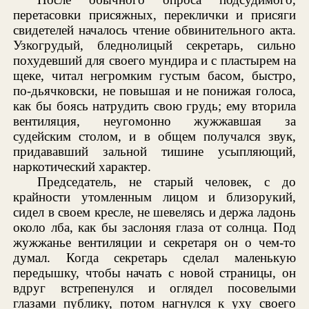
перетасовки присяжных, переклички и присяги
свидетелей началось чтение обвинительного акта.
Узкогрудый, бледнолицый секретарь, сильно
похудевший для своего мундира и с пластырем на
щеке, читал негромким густым басом, быстро,
по-дьячковски, не повышая и не понижая голоса,
как бы боясь натрудить свою грудь; ему вторила
вентиляция, неугомонно жужжавшая за
судейским столом, и в общем получался звук,
придававший зальной тишине усыпляющий,
наркотический характер.
Председатель, не старый человек, с до
крайности утомленным лицом и близорукий,
сидел в своем кресле, не шевелясь и держа ладонь
около лба, как бы заслоняя глаза от солнца. Под
жужжанье вентиляции и секретаря он о чем-то
думал. Когда секретарь сделал маленькую
передышку, чтобы начать с новой страницы, он
вдруг встрепенулся и оглядел посовелыми
глазами публику, потом нагнулся к уху своего