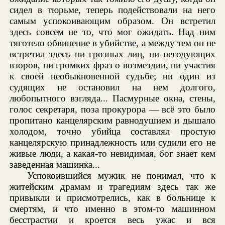
сидел в тюрьме, теперь подействовали на него
самым успокоивающим образом. Он встретил
здесь совсем не то, что мог ожидать. Над ним
тяготело обвинение в убийстве, а между тем он не
встретил здесь ни грозных лиц, ни негодующих
взоров, ни громких фраз о возмездии, ни участия
к своей необыкновенной судьбе; ни один из
судящих не остановил на нем долгого,
любопытного взгляда... Пасмурные окна, стены,
голос секретаря, поза прокурора — всё это было
пропитано канцелярским равнодушием и дышало
холодом, точно убийца составлял простую
канцелярскую принадлежность или судили его не
живые люди, а какая-то невидимая, бог знает кем
заведенная машинка...
Успокоившийся мужик не понимал, что к
житейским драмам и трагедиям здесь так же
привыкли и присмотрелись, как в больнице к
смертям, и что именно в этом-то машинном
бесстрастии и кроется весь ужас и вся