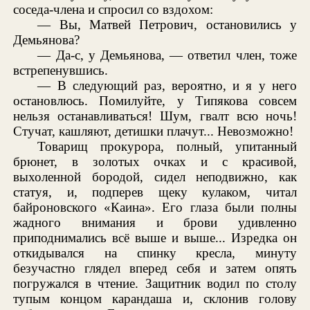
соседа-члена и спросил со вздохом:
— Вы, Матвей Петрович, остановились у
Демьянова?
— Да-с, у Демьянова, — ответил член, тоже
встрепенувшись.
— В следующий раз, вероятно, и я у него
остановлюсь. Помилуйте, у Типякова совсем
нельзя останавливаться! Шум, гвалт всю ночь!
Стучат, кашляют, детишки плачут... Невозможно!
Товарищ прокурора, полный, упитанный
брюнет, в золотых очках и с красивой,
выхоленной бородой, сидел неподвижно, как
статуя, и, подперев щеку кулаком, читал
байроновского «Каина». Его глаза были полны
жадного внимания и брови удивленно
приподнимались всё выше и выше... Изредка он
откидывался на спинку кресла, минуту
безучастно глядел вперед себя и затем опять
погружался в чтение. Защитник водил по столу
тупым концом карандаша и, склонив голову