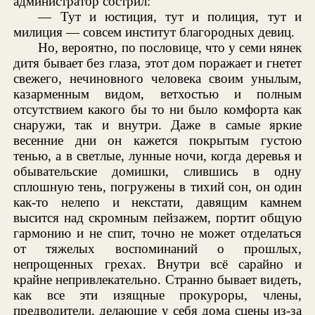
администратор сострил:
— Тут и юстиция, тут и полиция, тут и
милиция — совсем институт благородных девиц.
Но, вероятно, по пословице, что у семи нянек
дитя бывает без глаза, этот дом поражает и гнетет
свежего, нечиновного человека своим унылым,
казарменным видом, ветхостью и полным
отсутствием какого бы то ни было комфорта как
снаружи, так и внутри. Даже в самые яркие
весенние дни он кажется покрытым густою
тенью, а в светлые, лунные ночи, когда деревья и
обывательские домишки, слившись в одну
сплошную тень, погружены в тихий сон, он один
как-то нелепо и некстати, давящим камнем
высится над скромным пейзажем, портит общую
гармонию и не спит, точно не может отделаться
от тяжелых воспоминаний о прошлых,
непрощенных грехах. Внутри всё сарайно и
крайне непривлекательно. Странно бывает видеть,
как все эти изящные прокуроры, члены,
предводители, делающие у себя дома сцены из-за