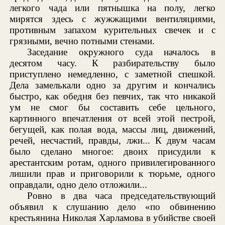
легкого чада или пятнышка на полу, легко
мирятся здесь с жужжащими вентиляциями,
противным запахом курительных свечек и с
грязными, вечно потными стенами.
Заседание окружного суда началось в
десятом часу. К разбирательству было
приступлено немедленно, с заметной спешкой.
Дела замелькали одно за другим и кончались
быстро, как обедня без певчих, так что никакой
ум не смог бы составить себе цельного,
картинного впечатления от всей этой пестрой,
бегущей, как полая вода, массы лиц, движений,
речей, несчастий, правды, лжи... К двум часам
было сделано многое: двоих присудили к
арестантским ротам, одного привилегированного
лишили прав и приговорили к тюрьме, одного
оправдали, одно дело отложили...
Ровно в два часа председательствующий
объявил к слушанию дело «по обвинению
крестьянина Николая Харламова в убийстве своей