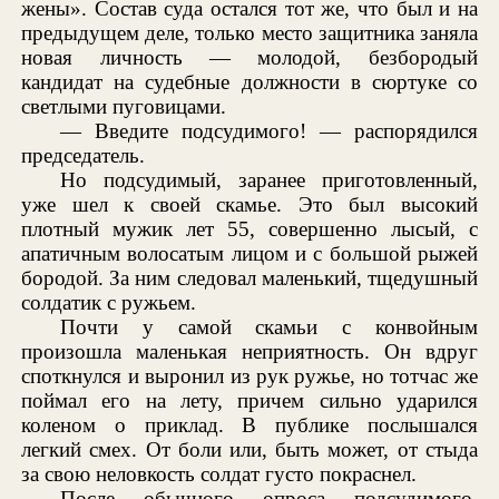
жены». Состав суда остался тот же, что был и на
предыдущем деле, только место защитника заняла
новая личность — молодой, безбородый
кандидат на судебные должности в сюртуке со
светлыми пуговицами.
— Введите подсудимого! — распорядился
председатель.
Но подсудимый, заранее приготовленный,
уже шел к своей скамье. Это был высокий
плотный мужик лет 55, совершенно лысый, с
апатичным волосатым лицом и с большой рыжей
бородой. За ним следовал маленький, тщедушный
солдатик с ружьем.
Почти у самой скамьи с конвойным
произошла маленькая неприятность. Он вдруг
споткнулся и выронил из рук ружье, но тотчас же
поймал его на лету, причем сильно ударился
коленом о приклад. В публике послышался
легкий смех. От боли или, быть может, от стыда
за свою неловкость солдат густо покраснел.
После обычного опроса подсудимого,