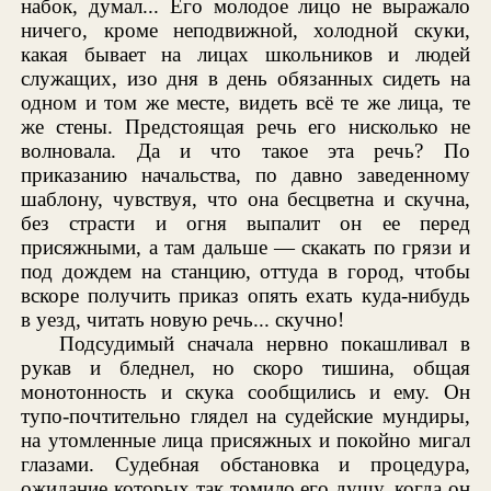
набок, думал... Его молодое лицо не выражало
ничего, кроме неподвижной, холодной скуки,
какая бывает на лицах школьников и людей
служащих, изо дня в день обязанных сидеть на
одном и том же месте, видеть всё те же лица, те
же стены. Предстоящая речь его нисколько не
волновала. Да и что такое эта речь? По
приказанию начальства, по давно заведенному
шаблону, чувствуя, что она бесцветна и скучна,
без страсти и огня выпалит он ее перед
присяжными, а там дальше — скакать по грязи и
под дождем на станцию, оттуда в город, чтобы
вскоре получить приказ опять ехать куда-нибудь
в уезд, читать новую речь... скучно!
Подсудимый сначала нервно покашливал в
рукав и бледнел, но скоро тишина, общая
монотонность и скука сообщились и ему. Он
тупо-почтительно глядел на судейские мундиры,
на утомленные лица присяжных и покойно мигал
глазами. Судебная обстановка и процедура,
ожидание которых так томило его душу, когда он