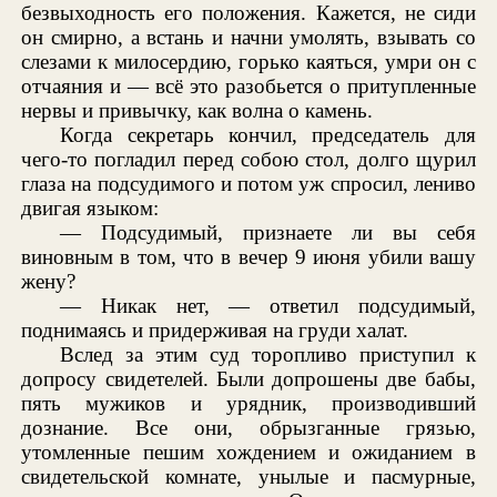
безвыходность его положения. Кажется, не сиди
он смирно, а встань и начни умолять, взывать со
слезами к милосердию, горько каяться, умри он с
отчаяния и — всё это разобьется о притупленные
нервы и привычку, как волна о камень.
Когда секретарь кончил, председатель для
чего-то погладил перед собою стол, долго щурил
глаза на подсудимого и потом уж спросил, лениво
двигая языком:
— Подсудимый, признаете ли вы себя
виновным в том, что в вечер 9 июня убили вашу
жену?
— Никак нет, — ответил подсудимый,
поднимаясь и придерживая на груди халат.
Вслед за этим суд торопливо приступил к
допросу свидетелей. Были допрошены две бабы,
пять мужиков и урядник, производивший
дознание. Все они, обрызганные грязью,
утомленные пешим хождением и ожиданием в
свидетельской комнате, унылые и пасмурные,