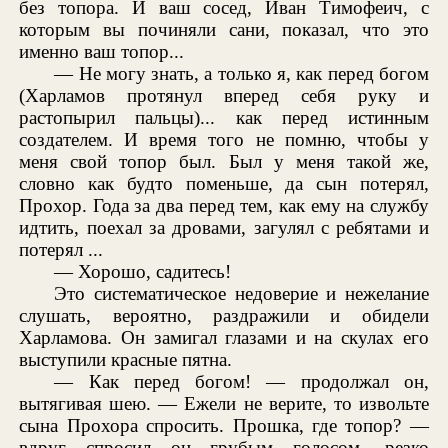
без топора. И ваш сосед, Иван Тимофеич, с
которым вы починяли сани, показал, что это
именно ваш топор...
— Не могу знать, а только я, как перед богом
(Харламов протянул вперед себя руку и
растопырил пальцы)... как перед истинным
создателем. И время того не помню, чтобы у
меня свой топор был. Был у меня такой же,
словно как будто поменьше, да сын потерял,
Прохор. Года за два перед тем, как ему на службу
идтить, поехал за дровами, загулял с ребятами и
потерял ...
— Хорошо, садитесь!
Это систематическое недоверие и нежелание
слушать, вероятно, раздражили и обидели
Харламова. Он замигал глазами и на скулах его
выступили красные пятна.
— Как перед богом! — продолжал он,
вытягивая шею. — Ежели не верите, то извольте
сына Прохора спросить. Прошка, где топор? —
вдруг спросил он грубым голосом, резко