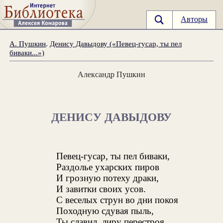
Авторы
А. Пушкин
.
Денису Давыдову («Певец-гусар, ты пел
биваки...»)
Александр Пушкин
ДЕНИСУ ДАВЫДОВУ
Певец-гусар, ты пел биваки,
Раздолье ухарских пиров
И грозную потеху драки,
И завитки своих усов.
С веселых струн во дни покоя
Походную сдувая пыль,
Ты славил, лиру перестроя,