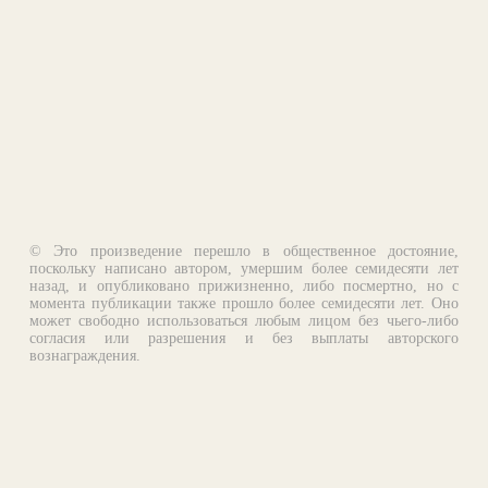
© Это произведение перешло в общественное достояние,
поскольку написано автором, умершим более семидесяти лет
назад, и опубликовано прижизненно, либо посмертно, но с
момента публикации также прошло более семидесяти лет. Оно
может свободно использоваться любым лицом без чьего-либо
согласия или разрешения и без выплаты авторского
вознаграждения.
Email:
otklik@ilibrary.ru
О библиотеке
Реклама на сайте