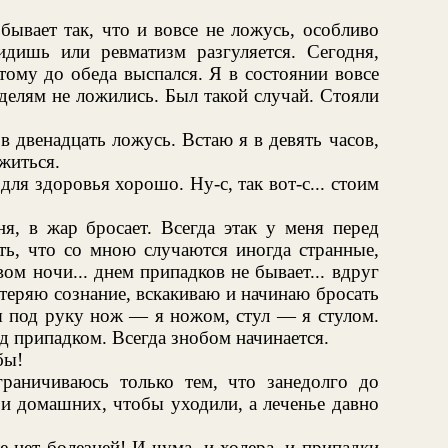
 бывает так, что и вовсе не ложусь, особливо
дишь или ревматизм разгуляется. Сегодня,
отому до обеда выспался. Я в состоянии вовсе
делям не ложились. Был такой случай. Стояли
в двенадцать ложусь. Встаю я в девять часов,
житься.
ля здоровья хорошо. Ну-с, так вот-с... стоим
я, в жар бросает. Всегда этак у меня перед
ть, что со мною случаются иногда странные,
ом ночи... днем припадков не бывает... вдруг
 теряю сознание, вскакиваю и начинаю бросать
я под руку нож — я ножом, стул — я стулом.
ед припадком. Всегда знобом начинается.
бы!
граничиваюсь только тем, что занедолго до
и домашних, чтобы уходили, а леченье давно
е нет болезней! И чума, и холера, и припадки