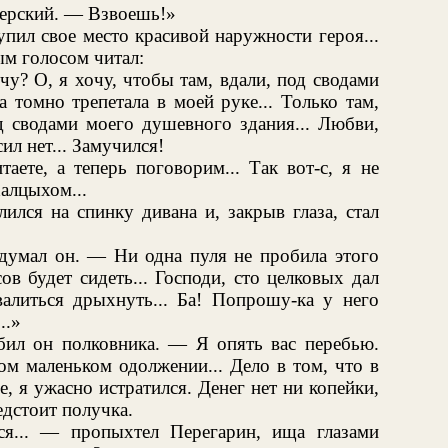
терский. — Взвоешь!»
пил свое место красивой наружности героя...
ым голосом читал:
у? О, я хочу, чтобы там, вдали, под сводами
 томно трепетала в моей руке... Только там,
д сводами моего душевного здания... Любви,
ил нет... Замучился!
аете, а теперь поговорим... Так вот-с, я не
халцыхом...
ился на спинку дивана и, закрыв глаза, стал
 думал он. — Ни одна пуля не пробила этого
ов будет сидеть... Господи, сто целковых дал
алиться дрыхнуть... Ба! Попрошу-ка у него
..»
ил он полковника. — Я опять вас перебью.
ом маленьком одолжении... Дело в том, что в
е, я ужасно истратился. Денег нет ни копейки,
едстоит получка.
ся... — пропыхтел Перегарин, ища глазами