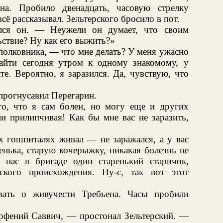
на. Пробило двенадцать, часовую стрелку
всё рассказывал. Зельтерского бросило в пот.
лся он. — Неужели он думает, что своим
ствие? Ну как его выжить?»
олковника, — что мне делать? У меня ужасно
айти сегодня утром к одному знакомому, у
е. Вероятно, я заразился. Да, чувствую, что
прогнусавил Перегарин.
о, что я сам болен, но могу еще и других
ни прилипчивая! Как бы мне вас не заразить,
х гошпиталях живал — не заражался, а у вас
тенька, старую кочерыжку, никакая болезнь не
 нас в бригаде один старенький старичок,
зского происхождения. Ну-с, так вот этот
вать о живучести Требьена. Часы пробили
арфений Саввич, — простонал Зельтерский. —