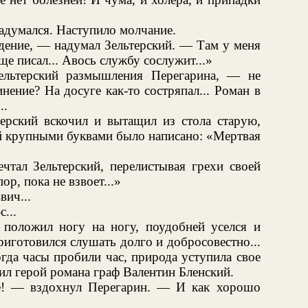
адумался. Наступило молчание.
дение, — надумал Зельтерский. — Там у меня
ще писал... Авось службу сослужит...»
ельтерский размышления Перегарина, — не
нение? На досуге как-то состряпал... Роман в
..
терский вскочил и вытащил из стола старую,
й крупными буквами было написано: «Мертвая
чтал Зельтерский, перелистывая грехи своей
р, пока не взвоет...»
вич...
...
к положил ногу на ногу, поудобней уселся и
риготовился слушать долго и добросовестно...
гда часы пробили час, природа уступила свое
ил герой романа граф Валентин Бленский.
е! — вздохнул Перегарин. — И как хорошо