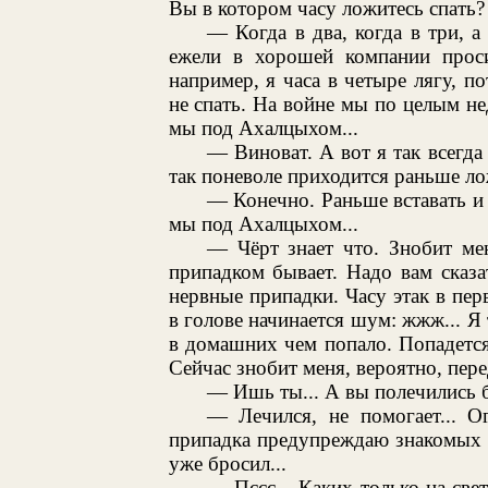
Вы в котором часу ложитесь спать?
— Когда в два, когда в три, а
ежели в хорошей компании проси
например, я часа в четыре лягу, п
не спать. На войне мы по целым не
мы под Ахалцыхом...
— Виноват. А вот я так всегда 
так поневоле приходится раньше ло
— Конечно. Раньше вставать и д
мы под Ахалцыхом...
— Чёрт знает что. Знобит мен
припадком бывает. Надо вам сказа
нервные припадки. Часу этак в перв
в голове начинается шум: жжж... Я
в домашних чем попало. Попадетс
Сейчас знобит меня, вероятно, пер
— Ишь ты... А вы полечились 
— Лечился, не помогает... О
припадка предупреждаю знакомых 
уже бросил...
— Пссс... Каких только на свет