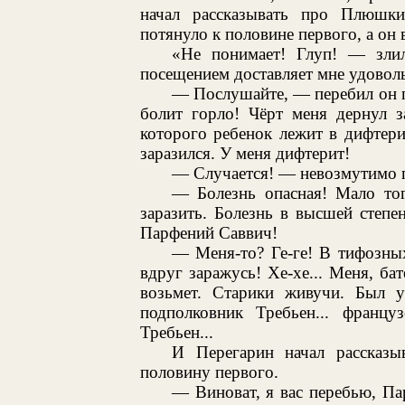
начал рассказывать про Плюшки
потянуло к половине первого, а он 
«Не понимает! Глуп! — зли
посещением доставляет мне удоволь
— Послушайте, — перебил он п
болит горло! Чёрт меня дернул з
которого ребенок лежит в дифтерит
заразился. У меня дифтерит!
— Случается! — невозмутимо 
— Болезнь опасная! Мало тог
заразить. Болезнь в высшей степе
Парфений Саввич!
— Меня-то? Ге-ге! В тифозны
вдруг заражусь! Хе-хе... Меня, ба
возьмет. Старики живучи. Был у
подполковник Требьен... францу
Требьен...
И Перегарин начал рассказы
половину первого.
— Виноват, я вас перебью, П