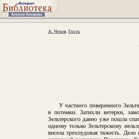
А. Чехов
.
Гость
У частного поверенного Зельте
в потемки. Затихли ветерки, зам
Зельтерского давно уже пошла спат
одному только Зельтерскому нельз
висела трехпудовая тяжесть. Дело в