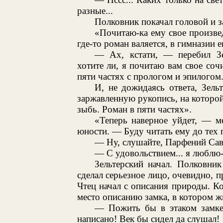
разные...
Полковник покачал головой и з
«Почитаю-ка ему свое произве
где-то роман валяется, в гимназии е
— Ах, кстати, — перебил З
хотите ли, я почитаю вам свое сочи
пяти частях с прологом и эпилогом.
И, не дожидаясь ответа, Зель
заржавленную рукопись, на которо
зыбь. Роман в пяти частях».
«Теперь наверное уйдет, — ме
юности. — Буду читать ему до тех по
— Ну, слушайте, Парфений Сав
— С удовольствием... я люблю-с
Зельтерский начал. Полковни
сделал серьезное лицо, очевидно, п
Чтец начал с описания природы. Ко
место описанию замка, в котором ж
— Пожить бы в этаком замк
написано! Век бы сидел да слушал!