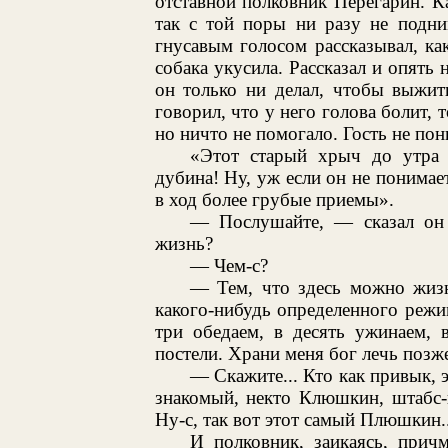
отставной полковник Перегарин. Ка
так с той поры ни разу не подни
гнусавым голосом рассказывал, ка
собака укусила. Рассказал и опять 
он только ни делал, чтобы выжит
говорил, что у него голова болит, 
но ничто не помогало. Гость не по
«Этот старый хрыч до утра 
дубина! Ну, уж если он не понимае
в ход более грубые приемы».
— Послушайте, — сказал он 
жизнь?
— Чем-с?
— Тем, что здесь можно жизн
какого-нибудь определенного режим
три обедаем, в десять ужинаем, 
постели. Храни меня бог лечь позже
— Скажите... Кто как привык, э
знакомый, некто Клюшкин, штабс-
Ну-с, так вот этот самый Плюшкин..
И полковник, заикаясь, прич