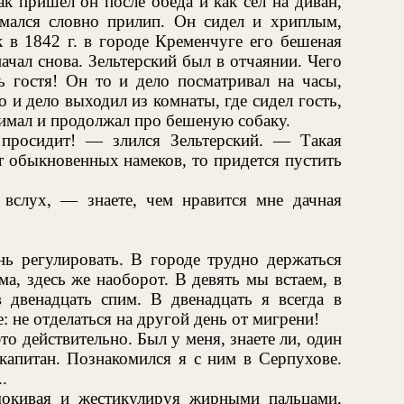
к пришел он после обеда и как сел на диван,
мался словно прилип. Он сидел и хриплым,
к в 1842 г. в городе Кременчуге его бешеная
начал снова. Зельтерский был в отчаянии. Чего
ь гостя! Он то и дело посматривал на часы,
то и дело выходил из комнаты, где сидел гость,
нимал и продолжал про бешеную собаку.
просидит! — злился Зельтерский. — Такая
т обыкновенных намеков, то придется пустить
вслух, — знаете, чем нравится мне дачная
ь регулировать. В городе трудно держаться
а, здесь же наоборот. В девять мы встаем, в
в двенадцать спим. В двенадцать я всегда в
: не отделаться на другой день от мигрени!
то действительно. Был у меня, знаете ли, один
капитан. Познакомился я с ним в Серпухове.
.
мокивая и жестикулируя жирными пальцами,