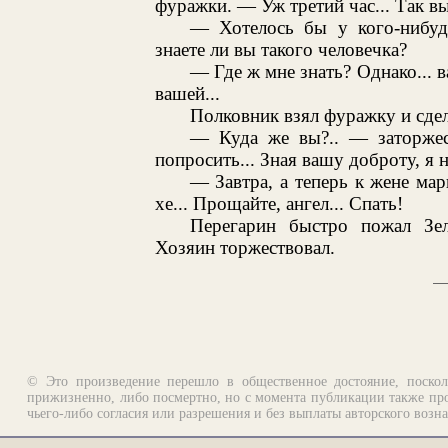
фуражки. — Уж третий час... Так вы
— Хотелось бы у кого-нибудь
знаете ли вы такого человечка?
— Где ж мне знать? Однако... в
вашей...
Полковник взял фуражку и сдел
— Куда же вы?.. — заторжес
попросить... Зная вашу доброту, я н
— Завтра, а теперь к жене мар
хе... Прощайте, ангел... Спать!
Перегарин быстро пожал Зе
Хозяин торжествовал.
© Это произведение перешло в общественное достояние, поскол
прижизненно, либо посмертно, но с момента публикации также про
чьего-либо согласия или разрешения и без выплаты авторского возн