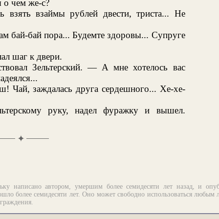
 о чем же-с?
 взять взаймы рублей двести, триста... Не
ам бай-бай пора... Будемте здоровы... Супруге
ал шаг к двери.
твовал Зельтерский. — А мне хотелось вас
адеялся...
ш! Чай, заждалась друга сердешного... Хе-хе-
льтерскому руку, надел фуражку и вышел.
✦
ьку написано автором, умершим более семидесяти лет назад, и опу
шло более семидесяти лет. Оно может свободно использоваться любым 
аграждения.