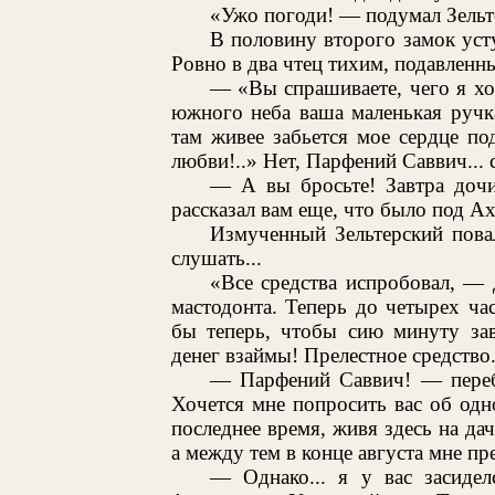
«Ужо погоди! — подумал Зель
В половину второго замок усту
Ровно в два чтец тихим, подавленн
— «Вы спрашиваете, чего я хоч
южного неба ваша маленькая ручка
там живее забьется мое сердце по
любви!..» Нет, Парфений Саввич... с
— А вы бросьте! Завтра дочит
рассказал вам еще, что было под А
Измученный Зельтерский повал
слушать...
«Все средства испробовал, —
мастодонта. Теперь до четырех час
бы теперь, чтобы сию минуту зав
денег взаймы! Прелестное средство.
— Парфений Саввич! — переб
Хочется мне попросить вас об одн
последнее время, живя здесь на дач
а между тем в конце августа мне пр
— Однако... я у вас засидел