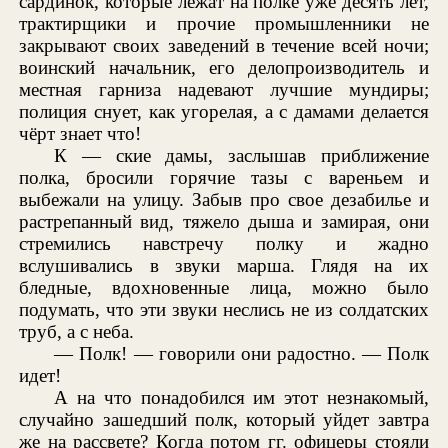
сардинок, которые лежат на полке уже десять лет,
трактирщики и прочие промышленники не
закрывают своих заведений в течение всей ночи;
воинский начальник, его делопроизводитель и
местная гарниза надевают лучшие мундиры;
полиция снует, как угорелая, а с дамами делается
чёрт знает что!
К — ские дамы, заслышав приближение
полка, бросили горячие тазы с вареньем и
выбежали на улицу. Забыв про свое дезабилье и
растрепанный вид, тяжело дыша и замирая, они
стремились навстречу полку и жадно
вслушивались в звуки марша. Глядя на их
бледные, вдохновенные лица, можно было
подумать, что эти звуки неслись не из солдатских
труб, а с неба.
— Полк! — говорили они радостно. — Полк
идет!
А на что понадобился им этот незнакомый,
случайно зашедший полк, который уйдет завтра
же на рассвете? Когда потом гг. офицеры стояли