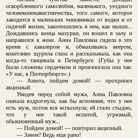
оскорбленного самолюбия, маленького, уездного
человеконенавистничества, того самого, которое
заводится в маленьких чиновниках от водки и от
сидячей жизни, закопошились в нем, как мыши...
Дождавшись конца мазурки, он вошел в залу и
направился к жене. Анна Павловна сидела в это
время с кавалером и, обмахиваясь веером,
кокетливо щурила глаза и рассказывала, как она
когда-то танцевала в Петербурге. (Губы у нее
были сложены сердечком и произносила она так:
«У нас, в Пютюрбюрге».)
— Анюта, пойдем домой! — прохрипел
акцизный.
Увидев перед собой мужа, Анна Павловна
сначала вздрогнула, как бы вспомнив, что у нее
есть муж, потом вся вспыхнула; ей стало стыдно,
что у нее такой испитой, угрюмый,
обыкновенный муж...
— Пойдем домой! — повторил акцизный.
— Зачем? Ведь еще рано!