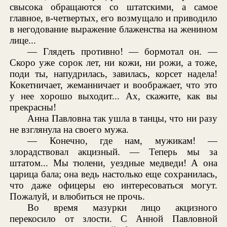
свысока обращаются со штатскими, а самое
главное, в-четвертых, его возмущало и приводило
в негодование выражение блаженства на женином
лице...
— Глядеть противно! — бормотал он. —
Скоро уже сорок лет, ни кожи, ни рожи, а тоже,
поди ты, напудрилась, завилась, корсет надела!
Кокетничает, жеманничает и воображает, что это
у нее хорошо выходит... Ах, скажите, как вы
прекрасны!
Анна Павловна так ушла в танцы, что ни разу
не взглянула на своего мужа.
— Конечно, где нам, мужикам! —
злорадствовал акцизный. — Теперь мы за
штатом... Мы тюлени, уездные медведи! А она
царица бала; она ведь настолько еще сохранилась,
что даже офицеры ею интересоваться могут.
Пожалуй, и влюбиться не прочь.
Во время мазурки лицо акцизного
перекосило от злости. С Анной Павловной