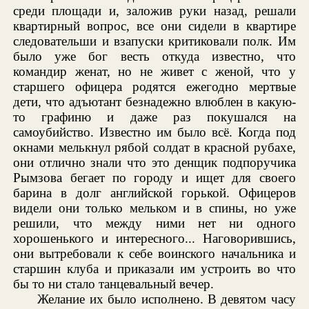
среди площади и, заложив руки назад, решали
квартирный вопрос, все они сидели в квартире
следовательши и взапуски критиковали полк. Им
было уже бог весть откуда известно, что
командир женат, но не живет с женой, что у
старшего офицера родятся ежегодно мертвые
дети, что адъютант безнадежно влюблен в какую-
то графиню и даже раз покушался на
самоубийство. Известно им было всё. Когда под
окнами мелькнул рябой солдат в красной рубахе,
они отлично знали что это денщик подпоручика
Рымзова бегает по городу и ищет для своего
барина в долг английской горькой. Офицеров
видели они только мельком и в спины, но уже
решили, что между ними нет ни одного
хорошенького и интересного... Наговорившись,
они вытребовали к себе воинского начальника и
старшин клуба и приказали им устроить во что
бы то ни стало танцевальный вечер.
Желание их было исполнено. В девятом часу