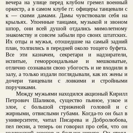
вечера на улице перед клубом гремел военный
оркестр, а в самом клубе гг. офицеры танцевали с
к — скими дамами. Дамы чувствовали себя на
крыльях. Упоенные танцами, музыкой и звоном
шпор, они всей душой отдались мимолетному
знакомству и совсем забыли про своих штатских.
Их отцы и мужья, отошедшие на самый задний
план, толпились в передней около тощего буфета.
Все эти казначеи, секретари и надзиратели,
испитые, геморроидальные и мешковатые,
отлично сознавали свою убогость и не входили в
залу, а только издали поглядывали, как их жены и
дочери танцевали с ловкими и стройными
поручиками.
Между мужьями находился акцизный Кирилл
Петрович Шаликов, существо пьяное, узкое и
злое, с большой стриженой головой и с
жирными, отвислыми губами. Когда-то он был в
университете, читал Писарева и Добролюбова,
пел песни, а теперь он говорил про себя, что он
коллежский асессор и больше ничего. Он стоял,