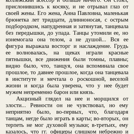
прислонившись к косяку, и не отрывал глаз от
своей жены. Его жена, Анна Павловна, маленькая
брюнетка лет тридцати, длинноносая, с острым
подбородком, напудренная и затянутая, танцевала
без передышки, до упада. Танцы утомили ее, но
изнемогала она телом, а не душой... Вся ее
фигура выражала восторг и наслаждение. Грудь
ее волновалась, на щеках играли красные
пятнышки, все движения были томны, плавны;
видно было, что, танцуя, она вспоминала свое
прошлое, то давнее прошлое, когда она танцевала
в институте и мечтала о роскошной, веселой
жизни и когда была уверена, что у нее будет
мужем непременно барон или князь.
Акцизный глядел на нее и морщился от
злости... Ревности он не чувствовал, но ему
неприятно было, во-первых, что, благодаря
танцам, негде было играть в карты; во-вторых, он
терпеть не мог духовой музыки; в-третьих, ему
казалось, что гг. офицеры слишком небрежно и