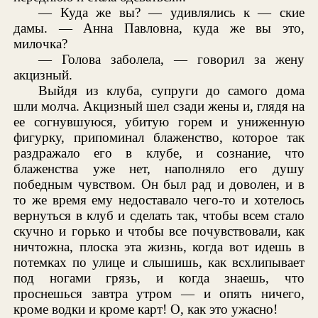
— Куда же вы? — удивлялись к — ские
дамы. — Анна Павловна, куда же вы это,
милочка?
— Голова заболела, — говорил за жену
акцизный.
Выйдя из клуба, супруги до самого дома
шли молча. Акцизный шел сзади жены и, глядя на
ее согнувшуюся, убитую горем и униженную
фигурку, припоминал блаженство, которое так
раздражало его в клубе, и сознание, что
блаженства уже нет, наполняло его душу
победным чувством. Он был рад и доволен, и в
то же время ему недоставало чего-то и хотелось
вернуться в клуб и сделать так, чтобы всем стало
скучно и горько и чтобы все почувствовали, как
ничтожна, плоска эта жизнь, когда вот идешь в
потемках по улице и слышишь, как всхлипывает
под ногами грязь, и когда знаешь, что
проснешься завтра утром — и опять ничего,
кроме водки и кроме карт! О, как это ужасно!