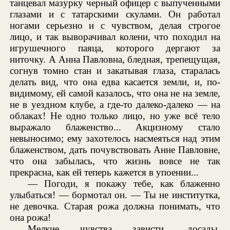
танцевал мазурку черный офицер с выпученными
глазами и с татарскими скулами. Он работал
ногами серьезно и с чувством, делая строгое
лицо, и так выворачивал колени, что походил на
игрушечного паяца, которого дергают за
ниточку. А Анна Павловна, бледная, трепещущая,
согнув томно стан и закатывая глаза, старалась
делать вид, что она едва касается земли, и, по-
видимому, ей самой казалось, что она не на земле,
не в уездном клубе, а где-то далеко-далеко — на
облаках! Не одно только лицо, но уже всё тело
выражало блаженство... Акцизному стало
невыносимо; ему захотелось насмеяться над этим
блаженством, дать почувствовать Анне Павловне,
что она забылась, что жизнь вовсе не так
прекрасна, как ей теперь кажется в упоении...
— Погоди, я покажу тебе, как блаженно
улыбаться! — бормотал он. — Ты не институтка,
не девочка. Старая рожа должна понимать, что
она рожа!
Мелкие чувства зависти, досады,