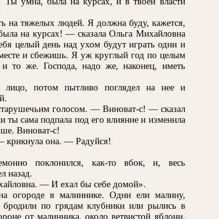
 Ты умна, была на курсах, и в твоей власти
!
ть на тяжелых людей. Я должна буду, кажется,
 была на курсах! — сказала Ольга Михайловна
ебя целый день над ухом будут играть одни и
 месте и сбежишь. Я уж круглый год по целым
 то же. Господа, надо же, наконец, иметь
е лицо, потом пытливо поглядел на нее и
й.
старушечьим голосом. — Виноват-с! — сказал
и ты сама подпала под его влияние и изменила
ьше. Виноват-с!
— крикнула она. — Радуйся!
монно поклонился, как-то вбок, и, весь
л назад.
айловна. — И ехал бы себе домой».
а огороде в малиннике. Одни ели малину,
, бродили по грядам клубники или рылись в
ороне от малинника, около ветвистой яблони,