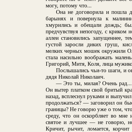
могу, потому что...
Она не договорила и пошла д
барынях и повернула к малинни
хмурились и обещали дождь; бы
предчувствуя непогоду, с криком н
аллеи становились запущеннее, те
густой заросли диких груш, кис
мелких черных мошек окружили Ол
стала насильно воображать малень
Григорий, Митя, Коля, лица мужико
Послышались чьи-то шаги, и он
дядя Николай Николаич.
— Это ты, милая? Очень рад...
Он вытер платком свой бритый кр
назад, всплеснул руками и выпучил
продолжаться? — заговорил он быс
границы? Не говорю уже о том, чт
среду, что он оскорбляет во мне
святое и лучшее — не говорю, но
Кричит, рычит, ломается, корчит 