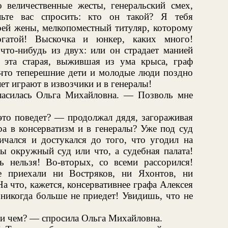
то величественные жесты, генеральский смех,
льте вас спросить: кто он такой? Я тебя
оей жены, мелкопоместный титуляр, которому
огатой! Выскочка и юнкер, каких много!
что-нибудь из двух: или он страдает манией
 эта старая, выжившая из ума крыса, граф
 что теперешние дети и молодые люди поздно
ет играют в извозчики и в генералы!
ласилась Ольга Михайловна. — Позволь мне
это поведет? — продолжал дядя, загораживая
ра в консерватизм и в генералы? Уже под суд
ичался и достукался до того, что угодил на
ы окружный суд или что, а судебная палата!
ь нельзя! Во-вторых, со всеми рассорился!
е приехали ни Востряков, ни Яхонтов, ни
а что, кажется, консервативнее графа Алексея
 никогда больше не приедет! Увидишь, что не
ри чем? — спросила Ольга Михайловна.