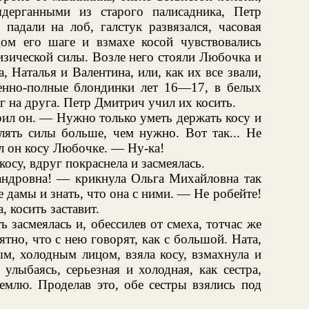
дерганными из старого палисадника, Петр
падали на лоб, галстук развязался, часовая
ом его шаге и взмахе косой чувствовались
изической силы. Возле него стояли Любочка и
, Наталья и Валентина, или, как их все звали,
енно-полные блондинки лет 16—17, в белых
г на друга. Петр Дмитрич учил их косить.
рил он. — Нужно только уметь держать косу и
блять силы больше, чем нужно. Вот так... Не
л он косу Любочке. — Ну-ка!
осу, вдруг покраснела и засмеялась.
ндровна! — крикнула Ольга Михайловна так
 дамы и знать, что она с ними. — Не робейте!
, косить заставит.
 засмеялась и, обессилев от смеха, тотчас же
тно, что с нею говорят, как с большой. Ната,
ым, холодным лицом, взяла косу, взмахнула и
 улыбаясь, серьезная и холодная, как сестра,
землю. Проделав это, обе сестры взялись под