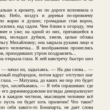
альше к крокету, но по дороге вспомнила о
ку. Небо, воздух и деревья по-прежнему
ло жарко и душно; громадные стаи ворон,
осились над садом. Чем ближе к огороду, тем
мнее и у́же; на одной из них, прятавшейся в
лиц, молодых дубков, хмеля, целые облака
ьгу Михайловну; она закрыла руками лицо и
кого человечка... В воображении пронеслись
в, приходивших утром поздравлять...
а открыла глаза. К ней навстречу быстро шел
 — начал он, задыхаясь. — На два слова... —
асный подбородок, потом вдруг отступил шаг
 глаза. — Матушка, до каких же пор это будет
тро, захлебываясь. — Я тебя спрашиваю: где
о его держимордовские взгляды деморализуют
 и в каждом честном, мыслящем человеке всё
 пусть он будет хоть приличен! Что такое?
из себя какого-то Бонапарта, не дает слова