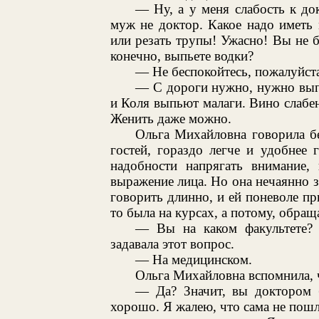
— Ну, а у меня слабость к до
муж не доктор. Какое надо иметь 
или резать трупы! Ужасно! Вы не б
конечно, выпьете водки?
— Не беспокойтесь, пожалуйста
— С дороги нужно, нужно вып
и Коля выпьют малаги. Вино слабен
Женить даже можно.
Ольга Михайловна говорила бе
гостей, гораздо легче и удобнее 
надобности напрягать внимание,
выражение лица. Но она нечаянно за
говорить длинно, и ей поневоле пр
то была на курсах, а потому, обраща
— Вы на каком факультете?
задавала этот вопрос.
— На медицинском.
Ольга Михайловна вспомнила, ч
— Да? Значит, вы доктором 
хорошо. Я жалею, что сама не пошл