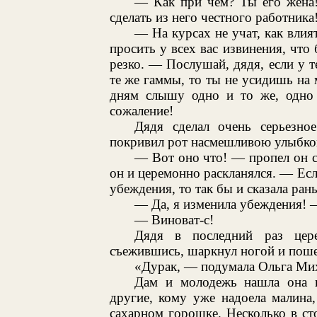
— Как при чем? Ты его жена!
сделать из него честного работника
— На курсах не учат, как влия
просить у всех вас извинения, что
резко. — Послушай, дядя, если у т
те же гаммы, то ты не усидишь на
дням слышу одно и то же, одно и
сожаление!
Дядя сделал очень серьезно
покривил рот насмешливою улыбко
— Вот оно что! — пропел он 
он и церемонно раскланялся. — Есл
убеждения, то так бы и сказала ран
— Да, я изменила убеждения! 
— Виноват-с!
Дядя в последний раз цере
съежившись, шаркнул ногой и поше
«Дурак, — подумала Ольга Мих
Дам и молодежь нашла она н
другие, кому уже надоела малина
сахарном горошке. Несколько в ст