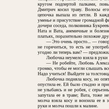
кругом подпертой палками, повы
Дмитрич косил траву. Волосы его 
цепочка выпала из петли. В кажд
уменье и присутствие громадной ф
дочери соседа, полковника Букреева
Ната и Вата, анемичные и болезн
платьях, поразительно похожие дру
— Это очень просто... — гово
не горячиться, то есть не употре
угодно ли теперь вам? — предложи
Любочка неумело взяла в руки к
— Не робейте, Любовь Алекса
громко, чтобы ее могли слышать все
Надо учиться! Выйдете за толстовца
Любочка подняла косу, но опять
опустила ее. Ей было стыдно и прия
не улыбаясь и не робея, с серьезн
запутала ее в траве; Вата, тоже не
молча взяла косу и вонзила ее в 
руки и молча пошли к малине.