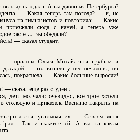
 весь день ждала. А вы давно из Петербурга?
дента. — Какая теперь там погода? — и, не
глянула на гимназистов и повторила: — Какие
и приезжали сюда с няней, а теперь уже
одое растет... Вы обедали?
ста! — сказал студент.
 — спросила Ольга Михайловна грубым и
с досадой — это вышло у нее нечаянно, но
улась, покраснела. — Какие большие выросли!
! — сказал еще раз студент.
ся, дети молчали; очевидно, все трое хотели
 в столовую и приказала Василию накрыть на
оворила она, усаживая их. — Совсем меня
обрая... Так и скажите ей. А вы на каком
нта.