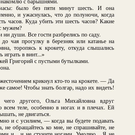
познакомлю с барышнями.
часы: было без пяти минут шесть. И она
ленно, и ужаснулась, что до полуночи, когда
сть часов. Куда убить эти шесть часов? Какие
 с мужем?
и ни души. Все гости разбрелись по саду.
до чая прогулку в березняк или катанье на
на, торопясь к крокету, откуда слышались
 играть в винт...»
акей Григорий с пустыми бутылками.
она.
жесточением крикнул кто-то на крокете. — Да
же самое! Чтобы знать болгар, надо их видеть!
 чего другого, Ольга Михайловна вдруг
 всем теле, особенно в ногах и в плечах. Ей
ышать, не двигаться.
мно и с усилием, — когда вы будете подавать
а, не обращайтесь ко мне, не спрашивайте, не
ами и... и не стучите ногами. Умоляю... Я не