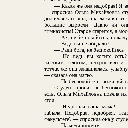
— Какая же она недобрая! Я ее
— спросила Ольга Михайловна сту
дожидаясь ответа, она ласково вз
большие выросли! Давно ли он
гимназисты! Старое старится, а мол
— Ах, не беспокойтесь, пожалуй
— Ведь вы не обедали?
— Ради бога, не беспокойтесь!
— Но ведь вы хотите есть?
жестким голосом, нетерпеливо и 
тотчас же она закашлялась, улыбн
— сказала она мягко.
— Не беспокойтесь, пожалуйста
Студент просил не беспокоить
есть. Ольга Михайловна повела их
стол.
— Недобрая ваша мама! — г
забыла. Недобрая, недобрая, нед
факультете? — спросила она у студе
— На медицинском.