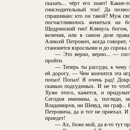
сказать... чёрт его знает! Какие-
снисходительный тон! Да позво
спрашиваю: кто он такой? Муж св
посчастливилось жениться на б
Щедринский тип! Клянусь богом, 
величия, или в самом деле права
Алексей Петрович, когда говорит,
становятся взрослыми и до сорока л
— Это верно, верно... — сог
пройти.
— Теперь ты рассуди, к чему 
ей дорогу. — Чем кончится эта иг
попал! Попал! Я очень рад! Докр
скамью подсудимых. И не то чтоб
Хуже этого, кажется, и придумат
Сегодня именины, а, погляди, н
Владимиров, ни Шевуд, ни граф... Н
Петровича, да и тот не приехал. И
приедет!
— Ах, боже мой, да я-то тут п