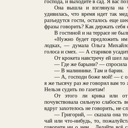
господа, и выходите в сад. Я вас 
Она вышла и взглянула на 
удивилась, что время идет так мед
разъедутся гости, осталось еще ше
фразы говорить? Как держать себя
В гостиной и на террасе не был
«Нужно будет предложить им 
лодках, — думала Ольга Михайлов
голоса и смех. — А стариков усадить
От крокета навстречу ей шел л
— Где же барыни? — спросила 
— В малиннике. Там и барин.
— А, господи боже мой! — с о
я же тысячу раз же говорил вам то 
Нельзя судить по газетам!
От этого ли крика или от
почувствовала сильную слабость во
вдруг захотелось не говорить, не сл
— Григорий, — сказала она то
чай или что-нибудь, то, пожалуйст
говорите ни о чем... Делайте всё с