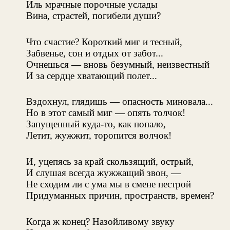
Иль мрачные порочные услады
Вина, страстей, погибели души?
Что счастие? Короткий миг и тесный,
Забвенье, сон и отдых от забот...
Очнешься — вновь безумный, неизвестный
И за сердце хватающий полет...
Вздохнул, глядишь — опасность миновала...
Но в этот самый миг — опять толчок!
Запущенный куда-то, как попало,
Летит, жужжит, торопится волчок!
И, уцепясь за край скользящий, острый,
И слушая всегда жужжащий звон, —
Не сходим ли с ума мы в смене пестрой
Придуманных причин, пространств, времен?
Когда ж конец? Назойливому звуку