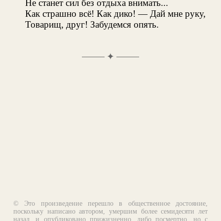
Не станет сил без отдыха внимать...
Как страшно всё! Как дико! — Дай мне руку,
Товарищ, друг! Забудемся опять.
✦
© Это произведение перешло в общественное достояние,
поскольку написано автором, умершим более семидесяти лет
назад, и опубликовано прижизненно, либо посмертно, но с