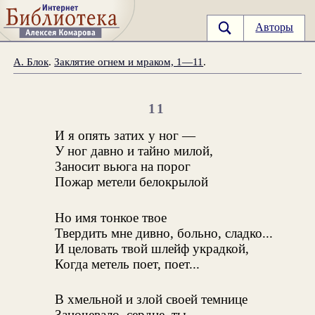
Авторы
А. Блок
.
Заклятие огнем и мраком, 1—11
.
11
И я опять затих у ног —
У ног давно и тайно милой,
Заносит вьюга на порог
Пожар метели белокрылой
Но имя тонкое твое
Твердить мне дивно, больно, сладко...
И целовать твой шлейф украдкой,
Когда метель поет, поет...
В хмельной и злой своей темнице
Заночевало, сердце, ты,